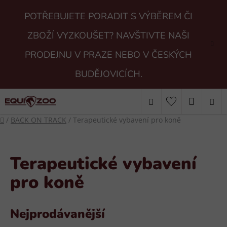
Přejít
POTŘEBUJETE PORADIT S VÝBĚREM ČI
na
obsah
ZBOŽÍ VYZKOUŠET? NAVŠTIVTE NAŠI
PRODEJNU V PRAZE NEBO V ČESKÝCH
BUDĚJOVICÍCH.
Hledat
NÁKUP
Domů
/
BACK ON TRACK
/
Terapeutické vybavení pro koně
KOŠÍK
Terapeutické vybavení
pro koně
Nejprodávanější