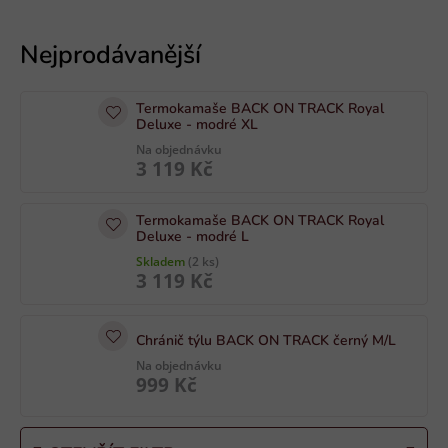
V
ý
p
i
Termokamaše BACK ON TRACK Royal
s
Deluxe - modré XL
p
Na objednávku
3 119 Kč
r
o
Termokamaše BACK ON TRACK Royal
d
Deluxe - modré L
u
Skladem
(2 ks)
k
3 119 Kč
t
ů
Chránič týlu BACK ON TRACK černý M/L
Na objednávku
999 Kč