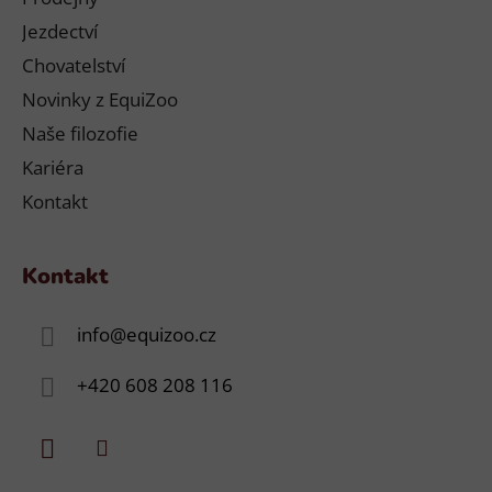
Jezdectví
Chovatelství
Novinky z EquiZoo
Naše filozofie
Kariéra
Kontakt
Kontakt
info
@
equizoo.cz
+420 608 208 116