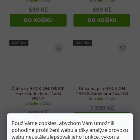
Skladem
(3 ks)
Skladem
(1 ks)
699 Kč
699 Kč
DO KOŠÍKU
DO KOŠÍKU
NOVINKA
NOVINKA
Čabraka BACK ON TRACK
Deka na psa BACK ON
Haze Collection - šedá
TRACK Eddie oranžová 50
PONY
Skladem
(1 ks)
Skladem
(2 ks)
1 599 Kč
699 Kč
DO KOŠÍKU
Používáme cookies, abychom Vám umožnili
DO KOŠÍKU
pohodlné prohlížení webu a díky analýze provozu
webu neustále zlepšovali jeho funkce, výkon a