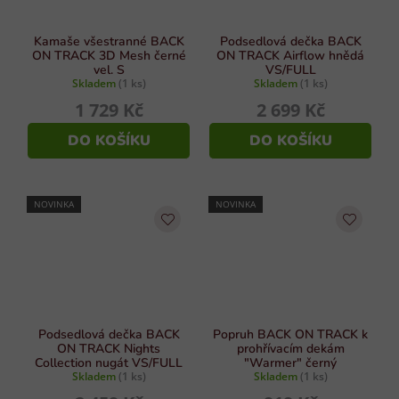
Kamaše všestranné BACK
Podsedlová dečka BACK
ON TRACK 3D Mesh černé
ON TRACK Airflow hnědá
vel. S
VS/FULL
Skladem
(1 ks)
Skladem
(1 ks)
1 729 Kč
2 699 Kč
DO KOŠÍKU
DO KOŠÍKU
NOVINKA
NOVINKA
Podsedlová dečka BACK
Popruh BACK ON TRACK k
ON TRACK Nights
prohřívacím dekám
Collection nugát VS/FULL
"Warmer" černý
Skladem
(1 ks)
Skladem
(1 ks)