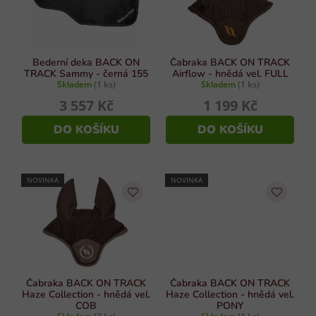
p
v
r
ý
p
o
i
d
Bederní deka BACK ON
Čabraka BACK ON TRACK
s
TRACK Sammy - černá 155
Airflow - hnědá vel. FULL
u
Skladem
(1 ks)
Skladem
(1 ks)
u
k
3 557 Kč
1 199 Kč
t
DO KOŠÍKU
DO KOŠÍKU
ů
NOVINKA
NOVINKA
Čabraka BACK ON TRACK
Čabraka BACK ON TRACK
Haze Collection - hnědá vel.
Haze Collection - hnědá vel.
COB
PONY