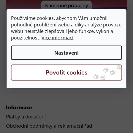
í
Kamenné prodejny
Prodejna Čestlice
Používáme cookies, abychom Vám umožnili
EquiZoo – OC Spektrum
pohodlné prohlížení webu a díky analýze provozu
Obchodní 329, 251 01 Čestlice
webu neustále zlepšovali jeho funkce, výkon a
použitelnost.
Více informací
Otevírací doba:
PO – NE: 9:00 – 21:00
Nastavení
Prodejna České Budějovice
EquiZoo – Budějovice
Průběžná 2551, 370 04 Č. Budějovice
Otevírací doba:
PO – NE: 9:00 – 20:00
Informace
Platby a doručení
Obchodní podmínky a reklamační řád