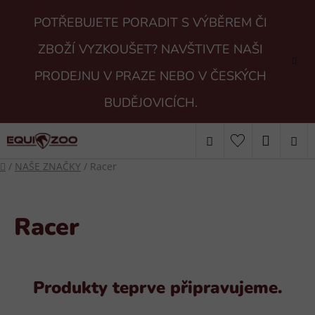
Přejít
POTŘEBUJETE PORADIT S VÝBĚREM ČI
na
obsah
ZBOŽÍ VYZKOUŠET? NAVŠTIVTE NAŠI
PRODEJNU V PRAZE NEBO V ČESKÝCH
BUDĚJOVICÍCH.
Hledat
NÁKUP
Domů
/
NAŠE ZNAČKY
/
Racer
KOŠÍK
Racer
Produkty teprve připravujeme.