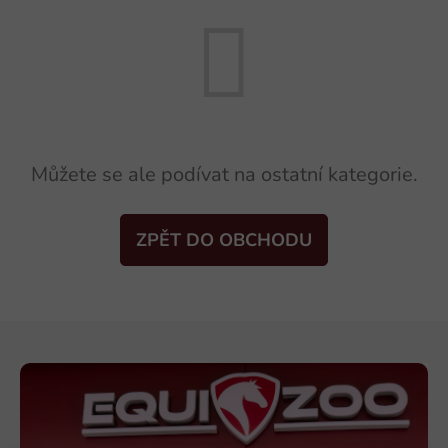
Můžete se ale podívat na ostatní kategorie.
ZPĚT DO OBCHODU
Z
á
p
a
t