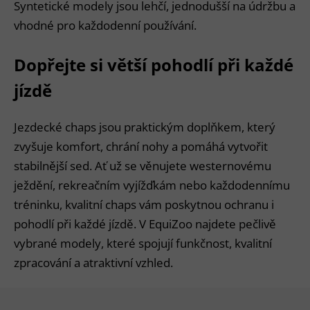
Syntetické modely jsou lehčí, jednodušší na údržbu a
vhodné pro každodenní používání.
Dopřejte si větší pohodlí při každé
jízdě
Jezdecké chaps jsou praktickým doplňkem, který
zvyšuje komfort, chrání nohy a pomáhá vytvořit
stabilnější sed. Ať už se věnujete westernovému
ježdění, rekreačním vyjížďkám nebo každodennímu
tréninku, kvalitní chaps vám poskytnou ochranu i
pohodlí při každé jízdě. V EquiZoo najdete pečlivě
vybrané modely, které spojují funkčnost, kvalitní
zpracování a atraktivní vzhled.
Z