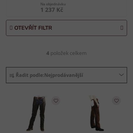
Na objednávku
1 237 Kč
OTEVŘÍT FILTR
4
položek celkem
O
v
l
Ř
á
Řadit podle:
Nejprodávanější
a
d
z
a
e
c
n
í
p
í
r
p
v
r
k
o