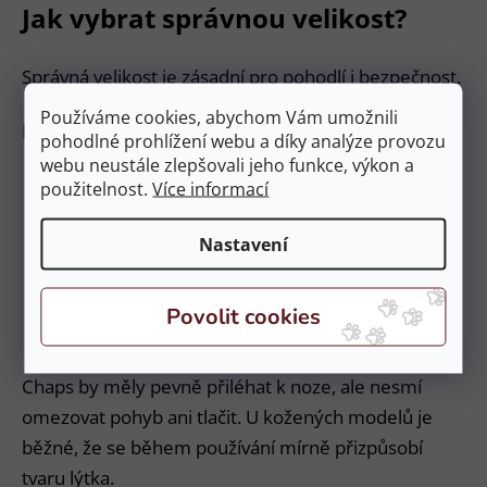
Jak vybrat správnou velikost?
Správná velikost je zásadní pro pohodlí i bezpečnost.
Používáme cookies, abychom Vám umožnili
Při výběru doporučujeme sledovat:
pohodlné prohlížení webu a díky analýze provozu
webu neustále zlepšovali jeho funkce, výkon a
výšku chaps,
použitelnost.
Více informací
obvod lýtka,
Nastavení
pružnost materiálu,
způsob zapínání,
jezdeckou obuv, se kterou budete chaps
používat.
Chaps by měly pevně přiléhat k noze, ale nesmí
omezovat pohyb ani tlačit. U kožených modelů je
běžné, že se během používání mírně přizpůsobí
tvaru lýtka.