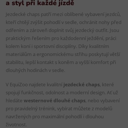
a styl při každé jízdě
Jezdecké chaps patří mezi oblíbené vybavení jezdců,
kteří chtějí zvýšit pohodlí v sedle, ochránit nohy před
odřením a zároveň doplnit svůj jezdecký outfit. Jsou
praktickým řešením pro každodenní ježdění, práci
kolem koní i sportovní disciplíny. Díky kvalitním
materiálům a ergonomickému střihu poskytují větší
stabilitu, lepší kontakt s koněm a vyšší komfort při
dlouhých hodinách v sedle.
V EquiZoo najdete kvalitní
jezdecké chaps
, které
spojují funkčnost, odolnost a moderní design. Ať už
hledáte
westernové dlouhé chaps
, nebo vybavení
pro pravidelný trénink, vybírat můžete z modelů
navržených pro maximální pohodlí i dlouhou
životnost.