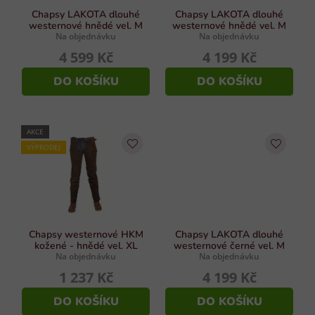
y
d
Chapsy LAKOTA dlouhé
Chapsy LAKOTA dlouhé
v
westernové hnědé vel. M
westernové hnědé vel. M
u
ý
Na objednávku
Na objednávku
p
k
4 599 Kč
4 199 Kč
i
t
s
DO KOŠÍKU
DO KOŠÍKU
ů
u
AKCE
VÝPRODEJ
Chapsy westernové HKM
Chapsy LAKOTA dlouhé
kožené - hnědé vel. XL
westernové černé vel. M
Na objednávku
Na objednávku
1 237 Kč
4 199 Kč
DO KOŠÍKU
DO KOŠÍKU