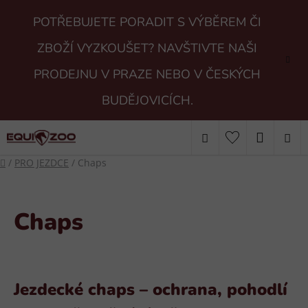
Přejít
POTŘEBUJETE PORADIT S VÝBĚREM ČI
na
obsah
ZBOŽÍ VYZKOUŠET? NAVŠTIVTE NAŠI
PRODEJNU V PRAZE NEBO V ČESKÝCH
BUDĚJOVICÍCH.
Hledat
NÁKUP
Domů
/
PRO JEZDCE
/
Chaps
KOŠÍK
Chaps
Jezdecké chaps – ochrana, pohodlí