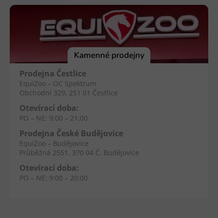
á
p
a
t
í
Kamenné prodejny
Prodejna Čestlice
EquiZoo – OC Spektrum
Obchodní 329, 251 01 Čestlice
Otevírací doba:
PO – NE: 9:00 – 21:00
Prodejna České Budějovice
EquiZoo – Budějovice
Průběžná 2551, 370 04 Č. Budějovice
Otevírací doba:
PO – NE: 9:00 – 20:00