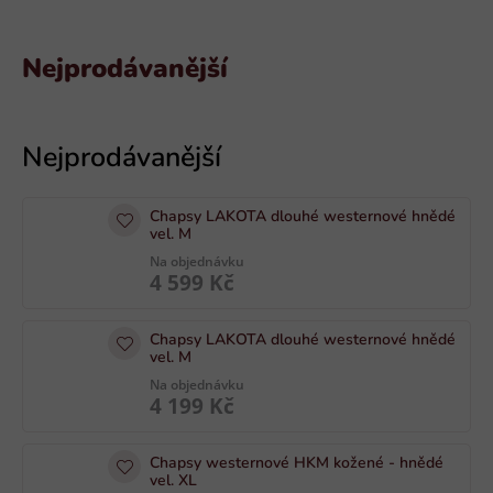
Nejprodávanější
V
ý
p
i
Chapsy LAKOTA dlouhé westernové hnědé
s
vel. M
p
Na objednávku
4 599 Kč
r
o
Chapsy LAKOTA dlouhé westernové hnědé
d
vel. M
u
Na objednávku
k
4 199 Kč
t
ů
Chapsy westernové HKM kožené - hnědé
vel. XL