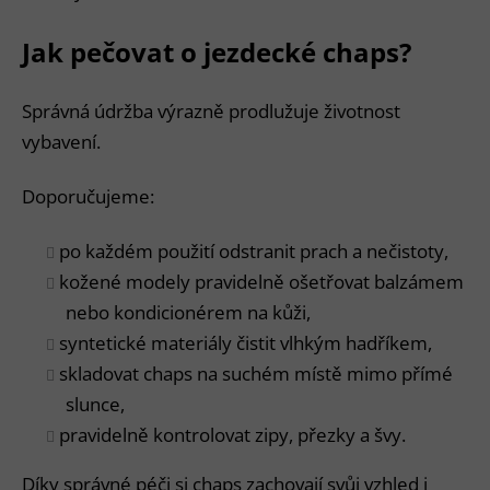
Jak pečovat o jezdecké chaps?
Správná údržba výrazně prodlužuje životnost
vybavení.
Doporučujeme:
po každém použití odstranit prach a nečistoty,
kožené modely pravidelně ošetřovat balzámem
nebo kondicionérem na kůži,
syntetické materiály čistit vlhkým hadříkem,
skladovat chaps na suchém místě mimo přímé
slunce,
pravidelně kontrolovat zipy, přezky a švy.
Díky správné péči si chaps zachovají svůj vzhled i