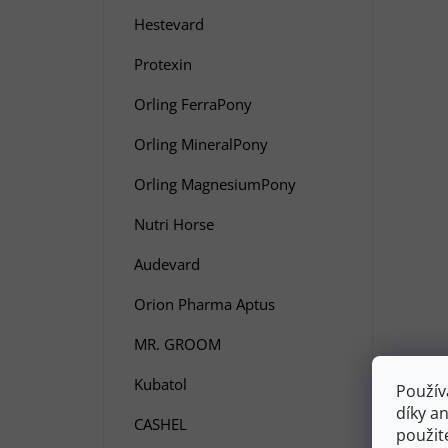
Hestevard
Protexin
Orling FerraPony
Orling MineralPony
Orling MagnesiumPony
Nutri Horse
Audevard
Orion Pharma Aptus
MR. GROOM
Kubatol
Použív
díky a
CASHEL
použit