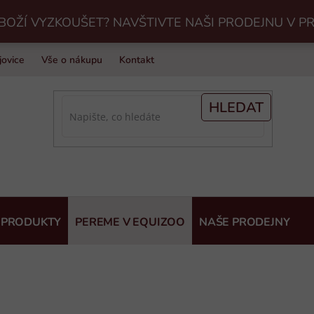
BOŽÍ VYZKOUŠET? NAVŠTIVTE NAŠI PRODEJNU V P
jovice
Vše o nákupu
Kontakt
Praní jezdeckého vybavení v Eq
HLEDAT
 PRODUKTY
PEREME V EQUIZOO
NAŠE PRODEJNY