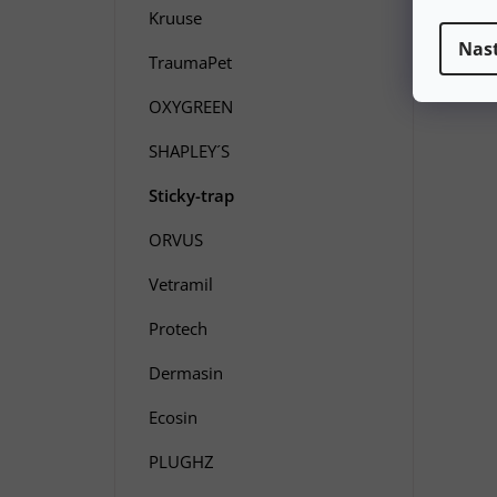
Kruuse
Nas
TraumaPet
OXYGREEN
SHAPLEY´S
Sticky-trap
ORVUS
Vetramil
Protech
Dermasin
Ecosin
PLUGHZ