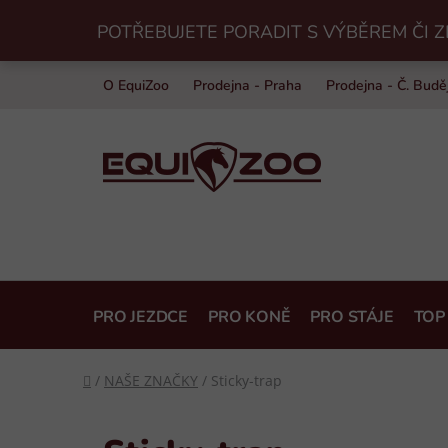
Přejít
POTŘEBUJETE PORADIT S VÝBĚREM ČI Z
na
obsah
O EquiZoo
Prodejna - Praha
Prodejna - Č. Budě
PRO JEZDCE
PRO KONĚ
PRO STÁJE
TOP
Domů
/
NAŠE ZNAČKY
/
Sticky-trap