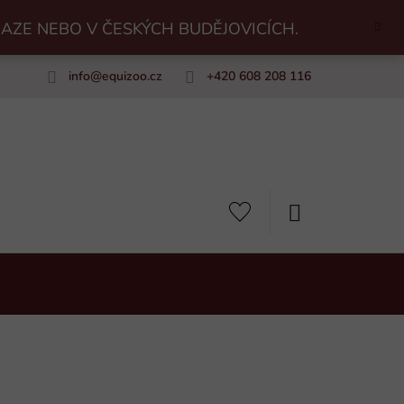
RAZE NEBO V ČESKÝCH BUDĚJOVICÍCH.
info
@
equizoo.cz
+420 608 208 116
uiZoo
NÁKUPNÍ
KOŠÍK