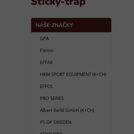
Sticky-trap
P
K
Přeskočit
NAŠE ZNAČKY
a
o
kategorie
t
s
GPA
e
t
g
Fitmin
r
o
a
r
EFFAX
i
n
e
n
HKM SPORT EQUIPMENT (K+CH)
í
EFFOL
p
a
PRO SERIES
n
Albert Kerbl GmbH (K+CH)
e
l
PS OF SWEDEN
KENTUCKY