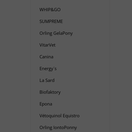
WHIP&GO
SUMPREME
Orling GelaPony
VitarVet
Canina
Energy´s
La Sard
Biofaktory
Epona
Vétoquinol Equistro
Orling IontoPonny