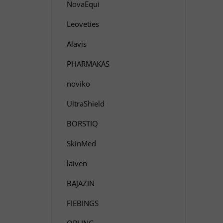
NovaEqui
Leoveties
Alavis
PHARMAKAS
noviko
UltraShield
BORSTIQ
SkinMed
laiven
BAJAZIN
FIEBINGS
ORLING