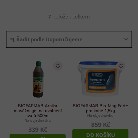
7
položek celkem
O
v
l
Ř
á
Řadit podle:
Doporučujeme
a
d
z
a
e
c
n
í
p
í
r
p
v
r
k
o
y
d
BIOFARMAB Arnika
BIOFARMAB Bio-Mag Forte
v
masážní gel na uvolnění
pro koně 1,5kg
u
ý
svalů 500ml
Na objednávku
p
Na objednávku
k
859 Kč
i
339 Kč
t
s
DO KOŠÍKU