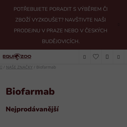
Přejít
POTŘEBUJETE PORADIT S VÝBĚREM ČI
na
obsah
ZBOŽÍ VYZKOUŠET? NAVŠTIVTE NAŠI
PRODEJNU V PRAZE NEBO V ČESKÝCH
BUDĚJOVICÍCH.
Hledat
NÁKUP
Domů
/
NAŠE ZNAČKY
/
Biofarmab
KOŠÍK
Biofarmab
Nejprodávanější
V