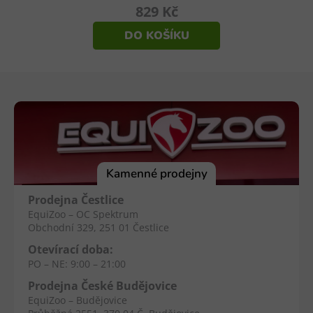
829 Kč
DO KOŠÍKU
Z
á
p
a
t
í
Kamenné prodejny
Prodejna Čestlice
EquiZoo – OC Spektrum
Obchodní 329, 251 01 Čestlice
Otevírací doba:
PO – NE: 9:00 – 21:00
Prodejna České Budějovice
EquiZoo – Budějovice