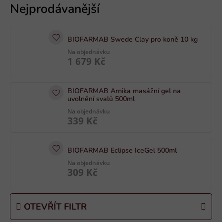
ý
p
i
BIOFARMAB Swede Clay pro koně 10 kg
s
Na objednávku
p
1 679 Kč
r
o
BIOFARMAB Arnika masážní gel na
d
uvolnění svalů 500ml
u
Na objednávku
k
339 Kč
t
ů
BIOFARMAB Eclipse IceGel 500ml
Na objednávku
309 Kč
OTEVŘÍT FILTR