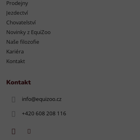
Prodejny
Jezdectví
Chovatelství
Novinky z EquiZoo
Naše filozofie
Kariéra
Kontakt
Kontakt
info
@
equizoo.cz
+420 608 208 116