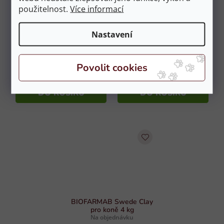
použitelnost.
Více informací
Nastavení
BIOFARMAB Muscle E pro
BIOFARMAB Swede Clay
koně 900g
pro koně 10 kg
Na objednávku
Na objednávku
609 Kč
1 679 Kč
DO KOŠÍKU
DO KOŠÍKU
BIOFARMAB Swede Clay
pro koně 4 kg
Na objednávku