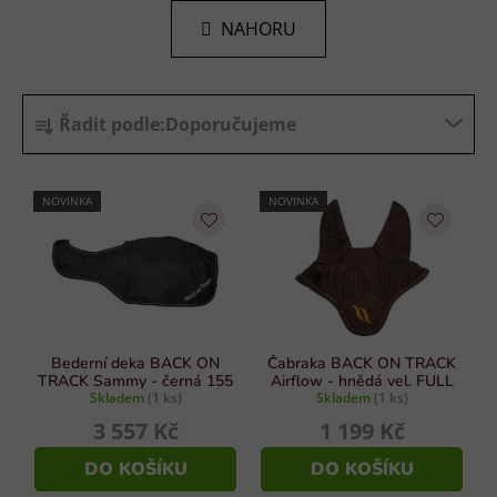
n
l
k
NAHORU
á
o
d
v
a
á
Ř
n
c
Řadit podle:
Doporučujeme
í
a
í
p
z
r
e
NOVINKA
NOVINKA
v
n
k
í
y
p
v
r
ý
p
o
i
d
Bederní deka BACK ON
Čabraka BACK ON TRACK
s
TRACK Sammy - černá 155
Airflow - hnědá vel. FULL
u
Skladem
(1 ks)
Skladem
(1 ks)
u
k
3 557 Kč
1 199 Kč
t
DO KOŠÍKU
DO KOŠÍKU
ů