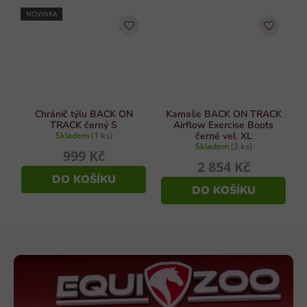
NOVINKA
Chránič týlu BACK ON
Kamaše BACK ON TRACK
TRACK černý S
Airflow Exercise Boots
Skladem
(1 ks)
černé vel. XL
Skladem
(2 ks)
999 Kč
2 854 Kč
DO KOŠÍKU
DO KOŠÍKU
Z
á
p
a
t