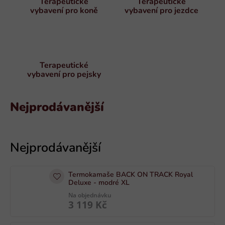
Terapeutické
Terapeutické
vybavení pro koně
vybavení pro jezdce
Terapeutické
vybavení pro pejsky
Nejprodávanější
V
ý
p
i
Termokamaše BACK ON TRACK Royal
s
Deluxe - modré XL
p
Na objednávku
3 119 Kč
r
o