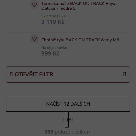
Termokamaše BACK ON TRACK Royal
d
Deluxe - modré L
u
Skladem
(2 ks)
k
3 119 Kč
t
ů
Chránič týlu BACK ON TRACK černý M/L
Na objednávku
999 Kč
OTEVŘÍT FILTR
NAČÍST 12 DALŠÍCH
S
1
t
31
r
O
á
366
položek celkem
v