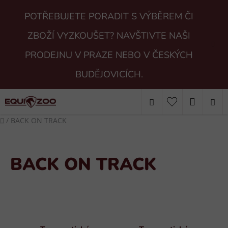
Přejít
POTŘEBUJETE PORADIT S VÝBĚREM ČI
na
obsah
ZBOŽÍ VYZKOUŠET? NAVŠTIVTE NAŠI
PRODEJNU V PRAZE NEBO V ČESKÝCH
BUDĚJOVICÍCH.
Hledat
NÁKUP
Domů
/
BACK ON TRACK
KOŠÍK
BACK ON TRACK