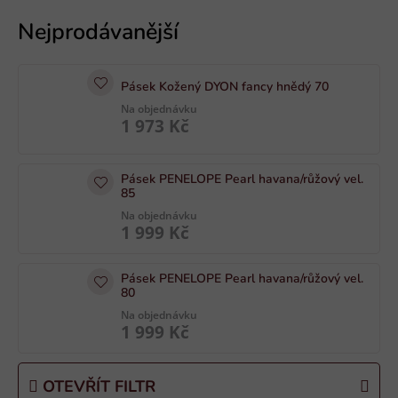
V
ý
p
i
Pásek Kožený DYON fancy hnědý 70
s
Na objednávku
p
1 973 Kč
r
o
Pásek PENELOPE Pearl havana/růžový vel.
d
85
u
Na objednávku
k
1 999 Kč
t
ů
Pásek PENELOPE Pearl havana/růžový vel.
80
Na objednávku
1 999 Kč
OTEVŘÍT FILTR