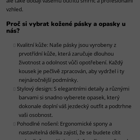
ale také dodají vašemu outfitu šmrnc a profesionální
vzhled.
Proč si vybrat kožené pásky a opasky u
nás?
Kvalitní kůže: Naše pásky jsou vyrobeny z
prvotřídní kůže, která zaručuje dlouhou
životnost a odolnost vůči opotřebení. Každý
kousek je pečlivě zpracován, aby vydržel i ty
nejnáročnější podmínky.
Stylový design: S elegantními detaily a různými
barvami si snadno vyberete opasek, který
dokonale doplní váš jezdecký outfit a podtrhne
vaši osobnost.
Pohodlné nošení: Ergonomické spony a
nastavitelná délka zajistí, že se budete cítit