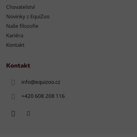
Chovatelství
Novinky z EquiZoo
Naše filozofie
Kariéra
Kontakt
Kontakt
info
@
equizoo.cz
+420 608 208 116