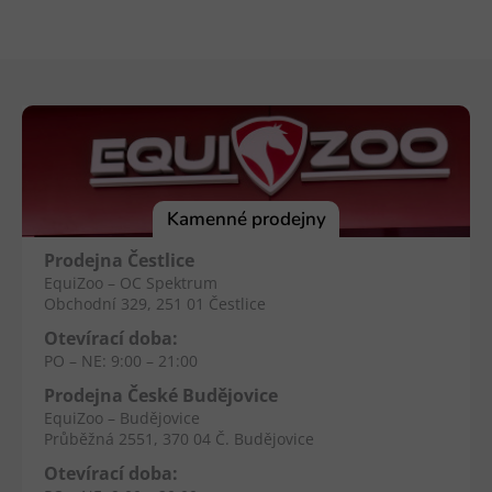
Z
á
p
a
t
í
Kamenné prodejny
Prodejna Čestlice
EquiZoo – OC Spektrum
Obchodní 329, 251 01 Čestlice
Otevírací doba:
PO – NE: 9:00 – 21:00
Prodejna České Budějovice
EquiZoo – Budějovice
Průběžná 2551, 370 04 Č. Budějovice
Otevírací doba: