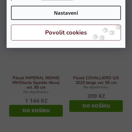
1 144 Kč
DO KOŠÍKU
Nastavení
DO KOŠÍKU
Pásek IMPERIAL RIDING
Pásek COVALLIERO S/S
IRHOlania Sparkle fíkový
2025 beige vel. 95 cm
vel. 85 cm
Na objednávku
Na objednávku
399 Kč
1 144 Kč
DO KOŠÍKU
DO KOŠÍKU