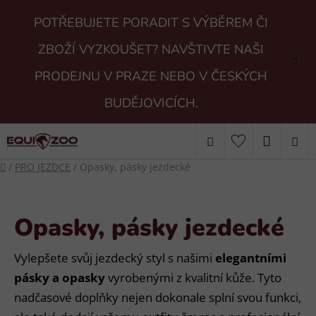
Přejít
POTŘEBUJETE PORADIT S VÝBĚREM ČI
na
obsah
ZBOŽÍ VYZKOUŠET? NAVŠTIVTE NAŠI
PRODEJNU V PRAZE NEBO V ČESKÝCH
BUDĚJOVICÍCH.
Hledat
NÁKUP
Domů
/
PRO JEZDCE
/
Opasky, pásky jezdecké
KOŠÍK
Opasky, pásky jezdecké
Vylepšete svůj jezdecký styl s našimi
elegantními
pásky a opasky
vyrobenými z kvalitní kůže. Tyto
nadčasové doplňky nejen dokonale splní svou funkci,