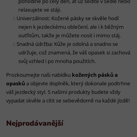
pohodlně po celý den, ať už sedíte v sedle nebo
relaxujete ve stáji.
Univerzálnost: Kožené pásky se skvěle hodí
nejen k jezdeckému oblečení, ale i k běžným
outfitům, takže je můžete nosit i mimo stáj.
Snadná údržba: Kůže je odolná a snadno se
udržuje, což znamená, že váš opasek si zachová
svůj vzhled i po mnoha použitích.
Prozkoumejte naši nabídku
kožených pásků a
opasků
a objevte doplněk, který dokonale podtrhne
váš jezdecký styl. S našimi produkty budete vždy
vypadat skvěle a cítit se sebevědomě na každé jízdě!
Nejprodávanější