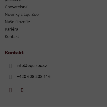
Chovatelství
Novinky z EquiZoo
Naše filozofie
Kariéra
Kontakt
Kontakt
info
@
equizoo.cz
+420 608 208 116