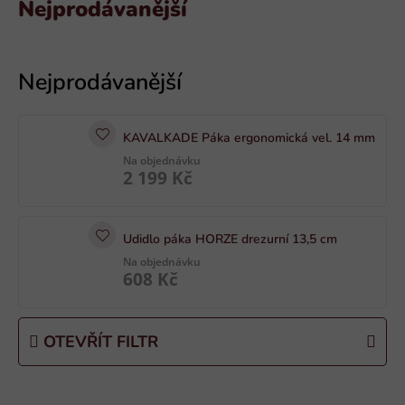
Nejprodávanější
V
ý
p
i
KAVALKADE Páka ergonomická vel. 14 mm
s
Na objednávku
p
2 199 Kč
r
o
d
Udidlo páka HORZE drezurní 13,5 cm
u
Na objednávku
608 Kč
k
t
ů
OTEVŘÍT FILTR