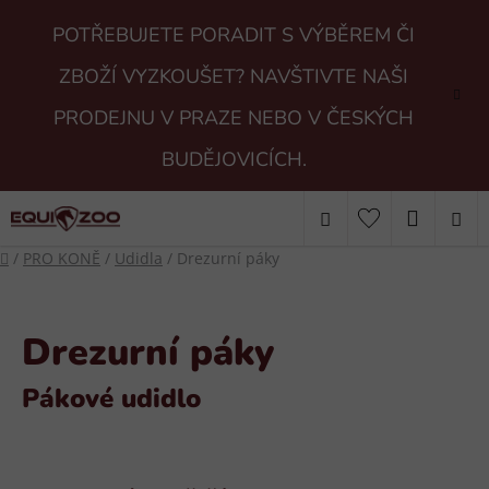
Přejít
POTŘEBUJETE PORADIT S VÝBĚREM ČI
na
obsah
ZBOŽÍ VYZKOUŠET? NAVŠTIVTE NAŠI
PRODEJNU V PRAZE NEBO V ČESKÝCH
BUDĚJOVICÍCH.
Hledat
NÁKUP
Domů
/
PRO KONĚ
/
Udidla
/
Drezurní páky
KOŠÍK
Drezurní páky
Pákové udidlo