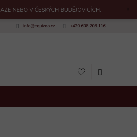
RAZE NEBO V ČESKÝCH BUDĚJOVICÍCH.
info
@
equizoo.cz
+420 608 208 116
uiZoo
NÁKUPNÍ
KOŠÍK