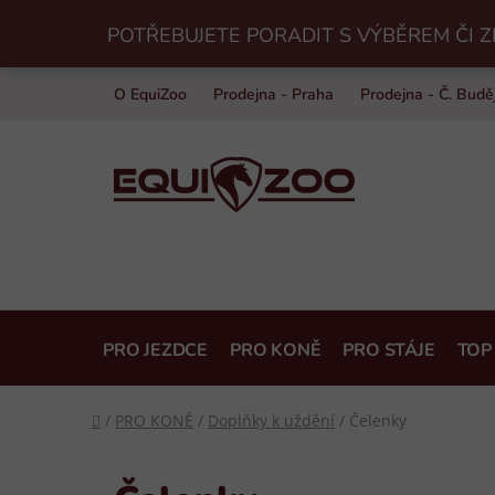
Přejít
POTŘEBUJETE PORADIT S VÝBĚREM ČI Z
na
obsah
O EquiZoo
Prodejna - Praha
Prodejna - Č. Budě
PRO JEZDCE
PRO KONĚ
PRO STÁJE
TOP
Domů
/
PRO KONĚ
/
Doplňky k uždění
/
Čelenky