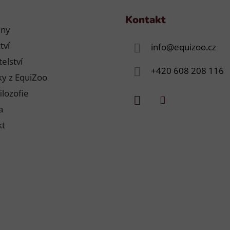
v
k
Kontakt
y
jny
v
tví
info
@
equizoo.cz
ý
elství
p
+420 608 208 116
i
y z EquiZoo
s
ilozofie
u
a
kt