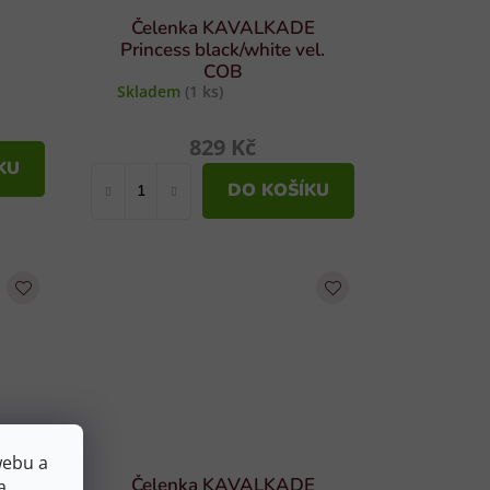
Čelenka KAVALKADE
Princess black/white vel.
COB
Skladem
(1 ks)
829 Kč
KU
DO KOŠÍKU
webu a
E
Čelenka KAVALKADE
a