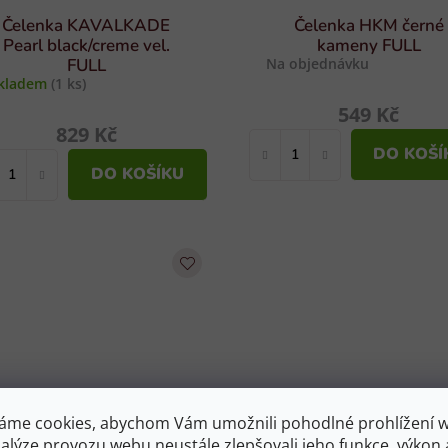
Čelenka KAVALKADE
Čelenka HKM černé
Pearl black/creme vel.
kameny FULL
FULL
Na objednávku
kladem
(1 ks)
549 Kč
829 Kč
DO KOŠÍ
DO KOŠÍKU
áme cookies, abychom Vám umožnili pohodlné prohlížení 
Čelenka KAVALKADE
Čelenka KAVALKAD
nalýze provozu webu neustále zlepšovali jeho funkce, výkon 