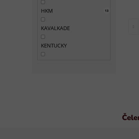
HKM
19
47
13
4
1
1
KAVALKADE
KENTUCKY
Waldhausen
Čele
Z