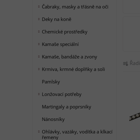
a
Čabraky, masky a třásně na oči
n
Deky na koně
e
l
Chemické prostředky
Kamaše speciální
Kamaše, bandáže a zvony
Ř
Řadi
a
Krmiva, krmné doplňky a soli
z
V
e
Pamlsky
ý
n
Lonžovací potřeby
p
í
i
p
Martingaly a poprsníky
s
r
Nánosníky
p
o
r
d
Ohlávky, vazáky, vodítka a klkací
řemeny
o
u