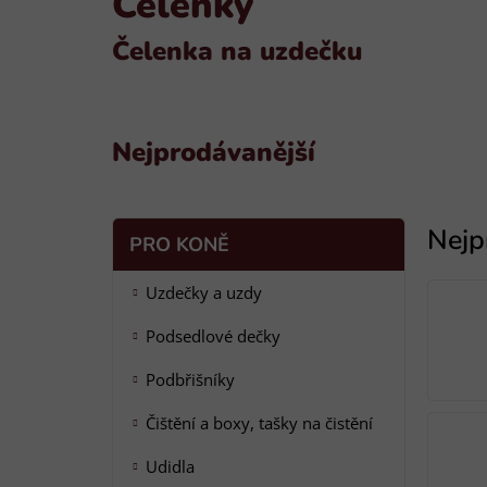
Čelenky
Čelenka na uzdečku
Nejprodávanější
P
K
Přeskočit
PRO KONĚ
a
o
kategorie
t
s
Uzdečky a uzdy
e
t
g
Podsedlové dečky
r
o
a
r
Podbřišníky
i
n
e
n
Čištění a boxy, tašky na čistění
í
Udidla
p