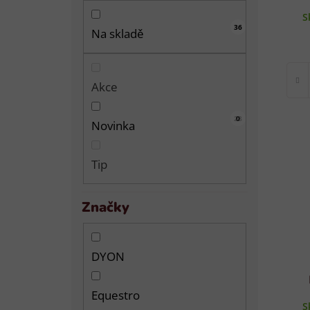
S
36
Na skladě
Akce
28
0
0
Novinka
Tip
Značky
DYON
Equestro
S