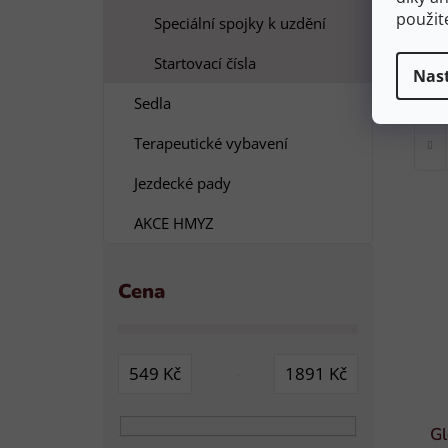
použit
Speciální spojky k uzdění
S
Startovací čísla
Nas
Sedla
Terapeutické vybavení
Jezdecké pady
AKCE HMYZ
Cena
549
Kč
1891
Kč
G