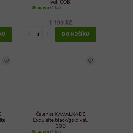
vel. COB
Skladem
(1 ks)
1 199 Kč
KU
DO KOŠÍKU
E
Čelenka KAVALKADE
ite
Exquisite black/gold vel.
COB
Skladem
(1 ks)