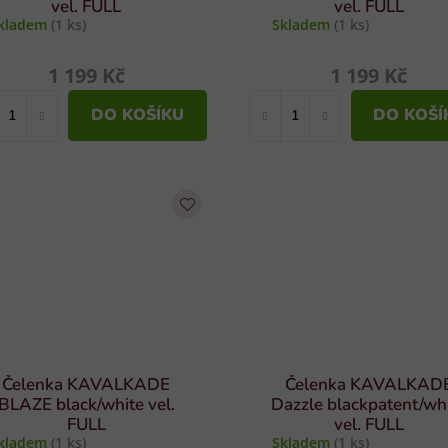
vel. FULL
vel. FULL
kladem
(1 ks)
Skladem
(1 ks)
1 199 Kč
1 199 Kč
DO KOŠÍKU
DO KOŠÍ
Čelenka KAVALKADE
Čelenka KAVALKAD
BLAZE black/white vel.
Dazzle blackpatent/wh
FULL
vel. FULL
kladem
(1 ks)
Skladem
(1 ks)