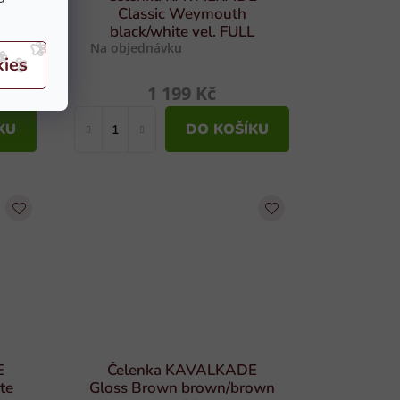
l.
Classic Weymouth
black/white vel. FULL
Na objednávku
1 199 Kč
KU
DO KOŠÍKU
E
Čelenka KAVALKADE
te
Gloss Brown brown/brown