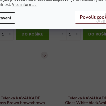
Gloss White black/white
Delight black/white ve
elnost.
Více informací
vel. COB
FULL
kladem
(1 ks)
Skladem
(1 ks)
tavení
1 199 Kč
1 039 Kč
DO KOŠÍKU
DO KOŠÍ
Čelenka KAVALKADE
Čelenka KAVALKAD
loss Brown brown/brown
Gloss White black/whi