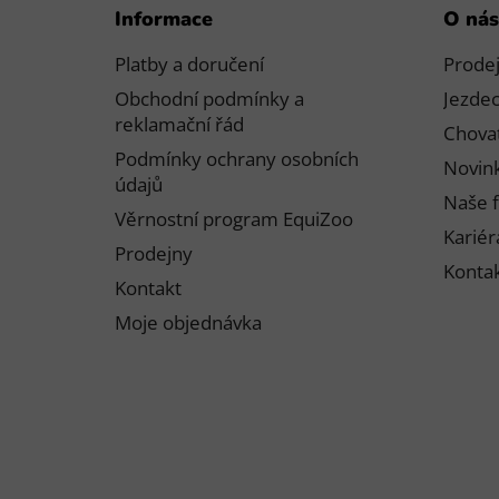
Informace
O nás
á
p
Platby a doručení
Prode
a
Obchodní podmínky a
Jezdec
t
reklamační řád
Chovat
í
Podmínky ochrany osobních
Novink
údajů
Naše f
Věrnostní program EquiZoo
Kariér
Prodejny
Konta
Kontakt
Moje objednávka