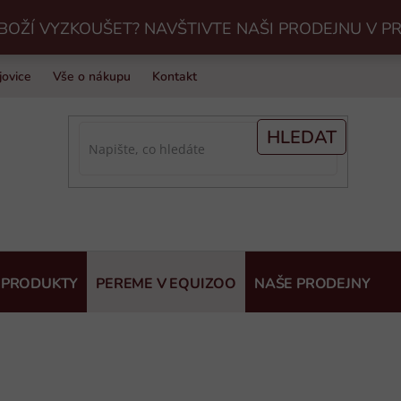
BOŽÍ VYZKOUŠET? NAVŠTIVTE NAŠI PRODEJNU V P
jovice
Vše o nákupu
Kontakt
Praní jezdeckého vybavení v Eq
HLEDAT
 PRODUKTY
PEREME V EQUIZOO
NAŠE PRODEJNY