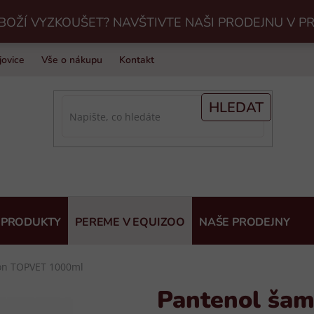
BOŽÍ VYZKOUŠET? NAVŠTIVTE NAŠI PRODEJNU V P
jovice
Vše o nákupu
Kontakt
Praní jezdeckého vybavení v Eq
HLEDAT
 PRODUKTY
PEREME V EQUIZOO
NAŠE PRODEJNY
on TOPVET 1000ml
Pantenol ša