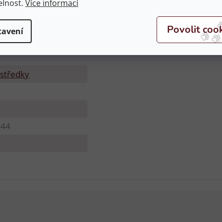
elnost.
Více informací
tavení
středky
244