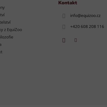
Kontakt
jny
tví
info
@
equizoo.cz
elství
+420 608 208 116
y z EquiZoo
ilozofie
a
kt