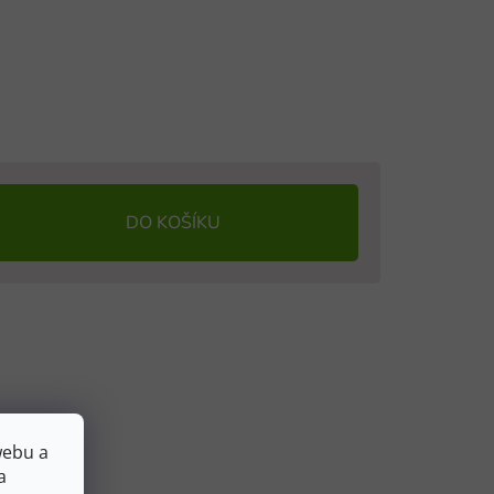
DO KOŠÍKU
webu a
a