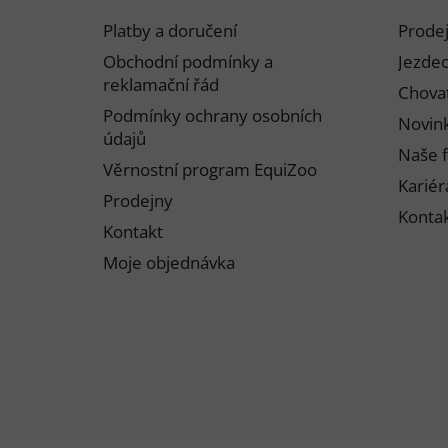
p
Platby a doručení
Prode
a
Obchodní podmínky a
Jezdec
t
reklamační řád
Chovat
í
Podmínky ochrany osobních
Novink
údajů
Naše f
Věrnostní program EquiZoo
Kariér
Prodejny
Konta
Kontakt
Moje objednávka