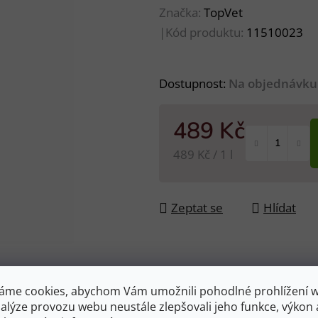
Značka:
TopVet
|
Kód produktu:
11510023
Dostupnost:
Na objednávku
489 Kč
Měrná cena:
489 Kč / 1 l
Zeptat se
Hlídat
áme cookies, abychom Vám umožnili pohodlné prohlížení 
nalýze provozu webu neustále zlepšovali jeho funkce, výkon 