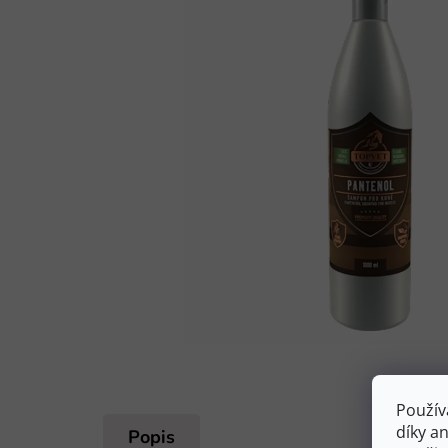
Použív
díky a
Popis