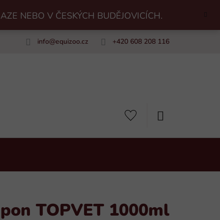
RAZE NEBO V ČESKÝCH BUDĚJOVICÍCH.
info
@
equizoo.cz
+420 608 208 116
uiZoo
NÁKUPNÍ
KOŠÍK
mpon TOPVET 1000ml