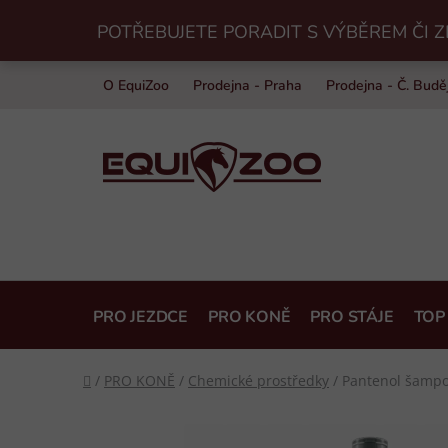
Přejít
POTŘEBUJETE PORADIT S VÝBĚREM ČI Z
na
obsah
O EquiZoo
Prodejna - Praha
Prodejna - Č. Budě
PRO JEZDCE
PRO KONĚ
PRO STÁJE
TOP
Domů
/
PRO KONĚ
/
Chemické prostředky
/
Pantenol šamp