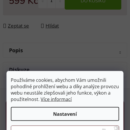
599 Kč
DO KOŠÍKU
Měrná cena:
Zeptat se
Hlídat
Popis
Diskuze
Používáme cookies, abychom Vám umožnili
pohodlné prohlížení webu a díky analýze provozu
Z
webu neustále zlepšovali jeho funkce, výkon a
á
použitelnost.
Více informací
p
a
Nastavení
t
í