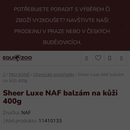
Přejít
POTŘEBUJETE PORADIT S VÝBĚREM ČI
na
obsah
ZBOŽÍ VYZKOUŠET? NAVŠTIVTE NAŠI
PRODEJNU V PRAZE NEBO V ČESKÝCH
BUDĚJOVICÍCH.
Hledat
NÁKUP
KOŠÍK
Domů
/
PRO KONĚ
/
Chemické prostředky
/
Sheer Luxe NAF balzám
na kůži 400g
Sheer Luxe NAF balzám na kůži
400g
Značka:
NAF
|
Kód produktu:
11410133