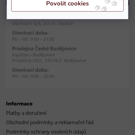
Kamenné prodejny
Prodejna Čestlice
EquiZoo – OC Spektrum
Obchodní 329, 251 01 Čestlice
Otevírací doba:
PO – NE: 9:00 – 21:00
Prodejna České Budějovice
EquiZoo – Budějovice
Průběžná 2551, 370 04 Č. Budějovice
Otevírací doba:
PO – NE: 9:00 – 20:00
Informace
Platby a doručení
Obchodní podmínky a reklamační řád
Podmínky ochrany osobních údajů