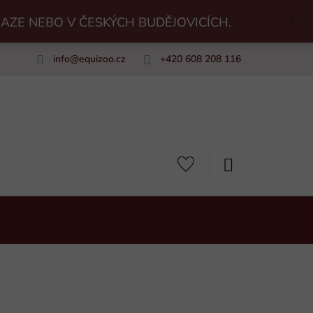
RAZE NEBO V ČESKÝCH BUDĚJOVICÍCH.
info
@
equizoo.cz
+420 608 208 116
uiZoo
NÁKUPNÍ
KOŠÍK