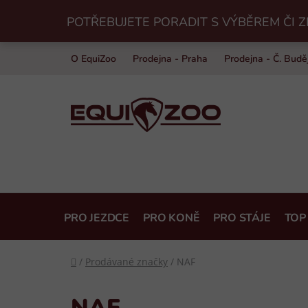
Přejít
POTŘEBUJETE PORADIT S VÝBĚREM ČI Z
na
obsah
O EquiZoo
Prodejna - Praha
Prodejna - Č. Budě
PRO JEZDCE
PRO KONĚ
PRO STÁJE
TOP
Domů
/
Prodávané značky
/
NAF
NAF