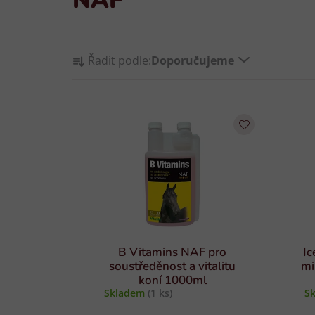
Ř
Řadit podle:
Doporučujeme
a
z
V
e
ý
n
p
í
i
p
s
r
p
o
r
d
o
u
d
k
B Vitamins NAF pro
Ic
u
t
soustředěnost a vitalitu
mi
koní 1000ml
k
ů
Skladem
(1 ks)
S
t