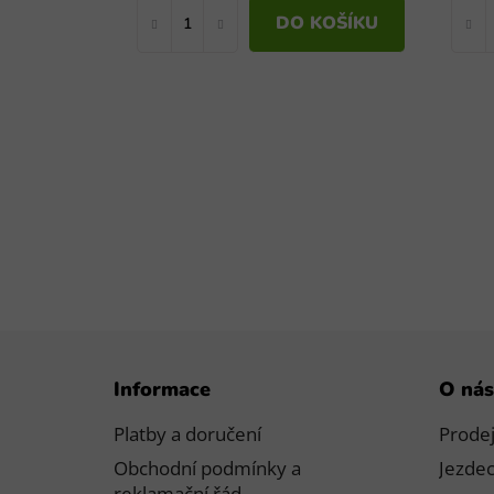
DO KOŠÍKU
Z
Informace
O nás
á
p
Platby a doručení
Prode
a
Obchodní podmínky a
Jezdec
t
reklamační řád