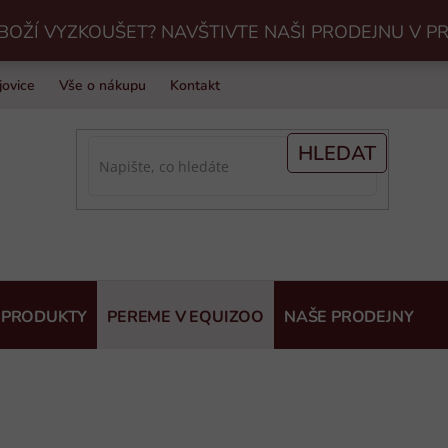
BOŽÍ VYZKOUŠET? NAVŠTIVTE NAŠI PRODEJNU V P
jovice
Vše o nákupu
Kontakt
Praní jezdeckého vybavení v Eq
HLEDAT
 PRODUKTY
PEREME V EQUIZOO
NAŠE PRODEJNY