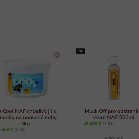
TIP
e Cool NAF chladivý jíl s
Muck Off pro odstraně
nerály na unavené nohy
skvrn NAF 500ml
3kg
Skladem
(1 ks)
kladem
(2 ks)
679 Kč