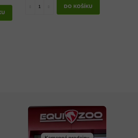
DO KOŠÍKU
KU
Kamenné prodejny