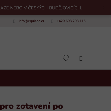
RAZE NEBO V ČESKÝCH BUDĚJOVICÍCH.
info
@
equizoo.cz
+420 608 208 116
uiZoo
NÁKUPNÍ
KOŠÍK
pro zotavení po