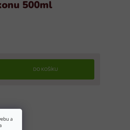
konu 500ml
DO KOŠÍKU
webu a
a