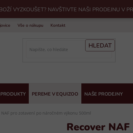
BOŽÍ VYZKOUŠET? NAVŠTIVTE NAŠI PRODEJNU V P
jovice
Vše o nákupu
Kontakt
Praní jezdeckého vybavení v Eq
HLEDAT
 PRODUKTY
PEREME V EQUIZOO
NAŠE PRODEJNY
 NAF pro zotavení po náročném výkonu 500ml
Recover NAF 