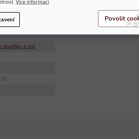
elnost.
Více informací
tavení
 doplňky a soli
925