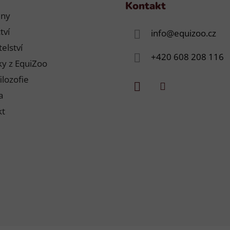
Kontakt
jny
tví
info
@
equizoo.cz
elství
+420 608 208 116
y z EquiZoo
ilozofie
a
kt