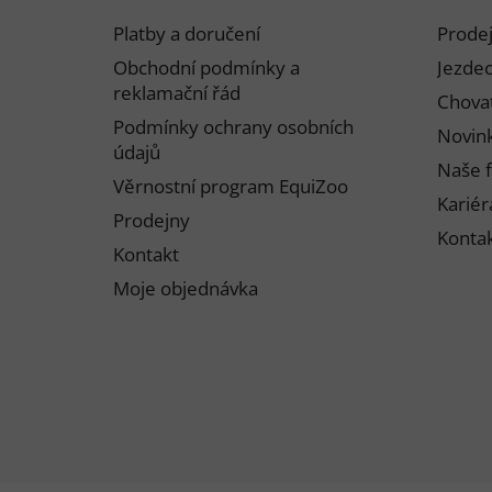
p
Platby a doručení
Prode
a
Obchodní podmínky a
Jezdec
t
reklamační řád
Chovat
í
Podmínky ochrany osobních
Novink
údajů
Naše f
Věrnostní program EquiZoo
Kariér
Prodejny
Konta
Kontakt
Moje objednávka