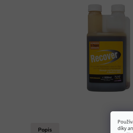
Použív
díky a
Popis