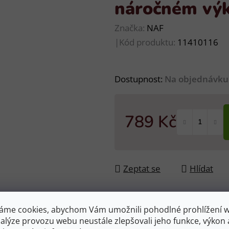
náročném vý
Značka:
NAF
|
Kód produktu:
11410116
Dostupnost:
Na objednávku
789 Kč
Měrná cena:
Zeptat se
Hlídat
áme cookies, abychom Vám umožnili pohodlné prohlížení 
nalýze provozu webu neustále zlepšovali jeho funkce, výkon 