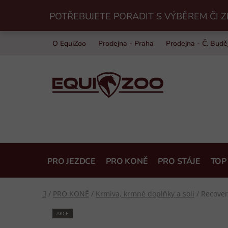
Přejít
POTŘEBUJETE PORADIT S VÝBĚREM ČI Z
na
obsah
O EquiZoo
Prodejna - Praha
Prodejna - Č. Budě
PRO JEZDCE
PRO KONĚ
PRO STÁJE
TOP
Domů
/
PRO KONĚ
/
Krmiva, krmné doplňky a soli
/
Recover
AKCE