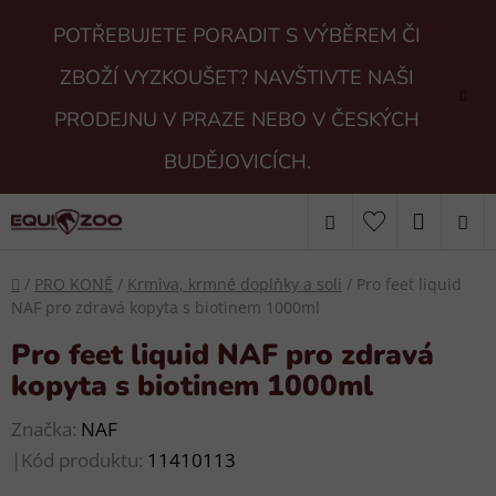
Přejít
POTŘEBUJETE PORADIT S VÝBĚREM ČI
na
obsah
ZBOŽÍ VYZKOUŠET? NAVŠTIVTE NAŠI
PRODEJNU V PRAZE NEBO V ČESKÝCH
BUDĚJOVICÍCH.
Hledat
NÁKUP
KOŠÍK
Domů
/
PRO KONĚ
/
Krmiva, krmné doplňky a soli
/
Pro feet liquid
NAF pro zdravá kopyta s biotinem 1000ml
Pro feet liquid NAF pro zdravá
kopyta s biotinem 1000ml
Značka:
NAF
|
Kód produktu:
11410113