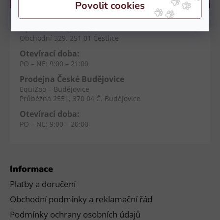
Kamenné prodejny
Prodejna Čestlice
EquiZoo – OC Spektrum
Obchodní 329, 251 01 Čestlice
Otevírací doba:
PO – NE: 9:00 – 21:00
Prodejna České Budějovice
EquiZoo – Budějovice
Průběžná 2551, 370 04 Č. Budějovice
Otevírací doba:
PO – NE: 9:00 – 20:00
Informace
Platby a doručení
Obchodní podmínky a reklamační řád
Podmínky ochrany osobních údajů