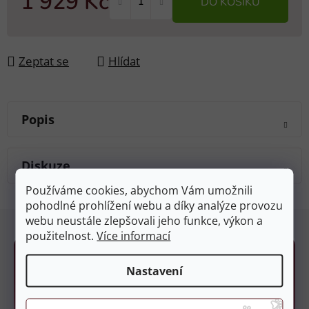
1 929 Kč
DO KOŠÍKU
Měrná cena:
Zeptat se
Hlídat
Popis
Diskuze
Používáme cookies, abychom Vám umožnili
pohodlné prohlížení webu a díky analýze provozu
Z
webu neustále zlepšovali jeho funkce, výkon a
á
použitelnost.
Více informací
p
a
Nastavení
t
í