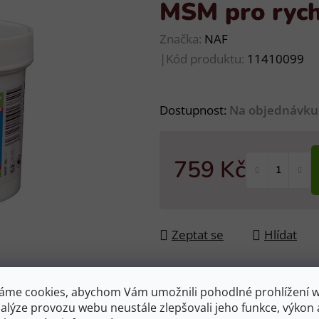
MSM pro rych
Značka:
NAF
|
Kód produktu:
11410099
Dostupnost:
Na objednávku
759 Kč
Měrná cena:
Zeptat se
Hlídat
áme cookies, abychom Vám umožnili pohodlné prohlížení 
nalýze provozu webu neustále zlepšovali jeho funkce, výkon 