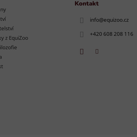
Kontakt
jny
tví
info
@
equizoo.cz
elství
+420 608 208 116
y z EquiZoo
ilozofie
a
kt