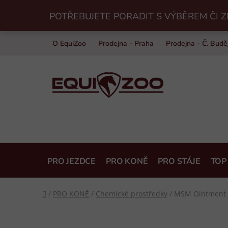
Přejít
POTŘEBUJETE PORADIT S VÝBĚREM ČI Z
na
obsah
O EquiZoo
Prodejna - Praha
Prodejna - Č. Budě
PRO JEZDCE
PRO KONĚ
PRO STÁJE
TOP
Domů
/
PRO KONĚ
/
Chemické prostředky
/
MSM Ointment N