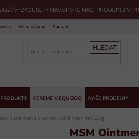
BOŽÍ VYZKOUŠET? NAVŠTIVTE NAŠI PRODEJNU V P
jovice
Vše o nákupu
Kontakt
Praní jezdeckého vybavení v Eq
HLEDAT
 PRODUKTY
PEREME V EQUIZOO
NAŠE PRODEJNY
AF hustá mast s MSM pro rychlé hojení ran 250g
MSM Ointmen