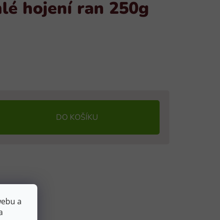
lé hojení ran 250g
DO KOŠÍKU
webu a
a