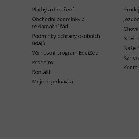
p
Platby a doručení
Prode
a
Obchodní podmínky a
Jezdec
t
reklamační řád
Chovat
í
Podmínky ochrany osobních
Novink
údajů
Naše f
Věrnostní program EquiZoo
Kariér
Prodejny
Konta
Kontakt
Moje objednávka