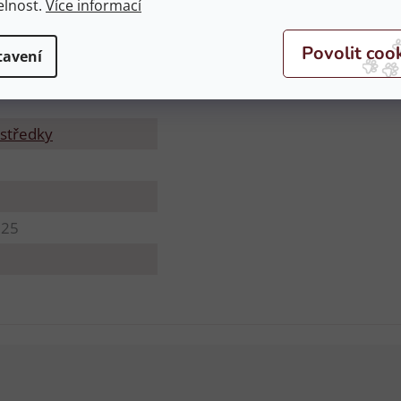
elnost.
Více informací
tavení
středky
825