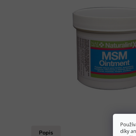
Použív
díky a
Popis