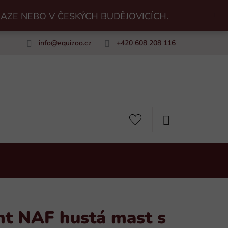
RAZE NEBO V ČESKÝCH BUDĚJOVICÍCH.
info
@
equizoo.cz
+420 608 208 116
uiZoo
NÁKUPNÍ
KOŠÍK
t NAF hustá mast s