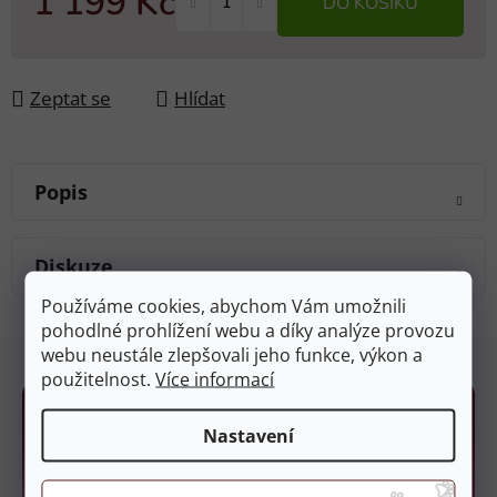
1 199 Kč
DO KOŠÍKU
Měrná cena:
Zeptat se
Hlídat
Popis
Diskuze
Používáme cookies, abychom Vám umožnili
pohodlné prohlížení webu a díky analýze provozu
Z
webu neustále zlepšovali jeho funkce, výkon a
á
použitelnost.
Více informací
p
a
Nastavení
t
í