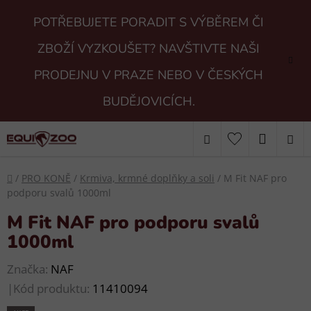
Přejít
POTŘEBUJETE PORADIT S VÝBĚREM ČI
na
obsah
ZBOŽÍ VYZKOUŠET? NAVŠTIVTE NAŠI
PRODEJNU V PRAZE NEBO V ČESKÝCH
BUDĚJOVICÍCH.
Hledat
NÁKUP
KOŠÍK
Domů
/
PRO KONĚ
/
Krmiva, krmné doplňky a soli
/
M Fit NAF pro
podporu svalů 1000ml
M Fit NAF pro podporu svalů
1000ml
Značka:
NAF
|
Kód produktu:
11410094