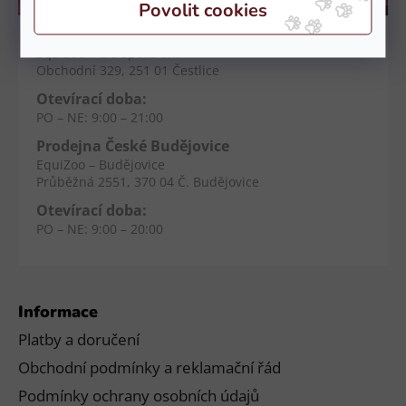
Kamenné prodejny
Prodejna Čestlice
EquiZoo – OC Spektrum
Obchodní 329, 251 01 Čestlice
Otevírací doba:
PO – NE: 9:00 – 21:00
Prodejna České Budějovice
EquiZoo – Budějovice
Průběžná 2551, 370 04 Č. Budějovice
Otevírací doba:
PO – NE: 9:00 – 20:00
Informace
Platby a doručení
Obchodní podmínky a reklamační řád
Podmínky ochrany osobních údajů