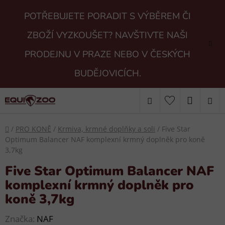
Přejít
POTŘEBUJETE PORADIT S VÝBĚREM ČI
na
obsah
ZBOŽÍ VYZKOUŠET? NAVŠTIVTE NAŠI
PRODEJNU V PRAZE NEBO V ČESKÝCH
BUDĚJOVICÍCH.
Hledat
NÁKUP
KOŠÍK
Domů
/
PRO KONĚ
/
Krmiva, krmné doplňky a soli
/
Five Star
Optimum Balancer NAF komplexní krmný doplněk pro koně
3,7kg
Five Star Optimum Balancer NAF
komplexní krmný doplněk pro
koně 3,7kg
Značka:
NAF