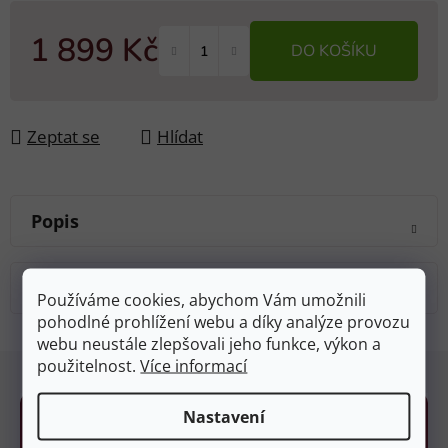
1 899 Kč
DO KOŠÍKU
Měrná cena:
Zeptat se
Hlídat
Popis
Diskuze
Používáme cookies, abychom Vám umožnili
pohodlné prohlížení webu a díky analýze provozu
webu neustále zlepšovali jeho funkce, výkon a
Z
použitelnost.
Více informací
á
p
Nastavení
a