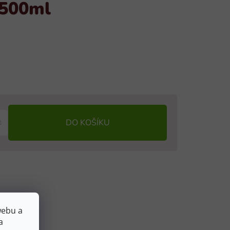
 500ml
DO KOŠÍKU
webu a
a