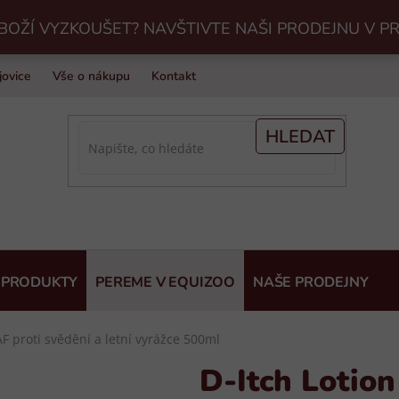
BOŽÍ VYZKOUŠET? NAVŠTIVTE NAŠI PRODEJNU V P
jovice
Vše o nákupu
Kontakt
Praní jezdeckého vybavení v Eq
HLEDAT
 PRODUKTY
PEREME V EQUIZOO
NAŠE PRODEJNY
AF proti svědění a letní vyrážce 500ml
D-Itch Lotion