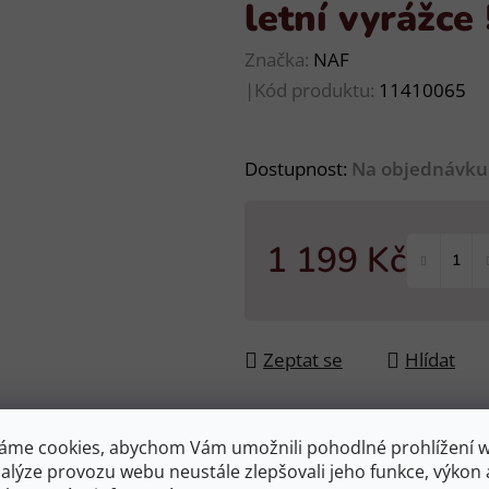
letní vyrážce
Značka:
NAF
|
Kód produktu:
11410065
Dostupnost:
Na objednávku
1 199 Kč
Měrná cena:
Zeptat se
Hlídat
áme cookies, abychom Vám umožnili pohodlné prohlížení 
nalýze provozu webu neustále zlepšovali jeho funkce, výkon 