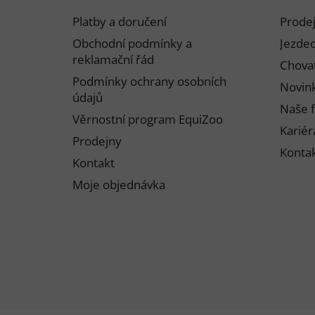
p
Platby a doručení
Prode
a
Obchodní podmínky a
Jezdec
t
reklamační řád
Chovat
í
Podmínky ochrany osobních
Novink
údajů
Naše f
Věrnostní program EquiZoo
Kariér
Prodejny
Konta
Kontakt
Moje objednávka