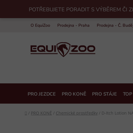
Přejít
POTŘEBUJETE PORADIT S VÝBĚREM ČI Z
na
obsah
O EquiZoo
Prodejna - Praha
Prodejna - Č. Budě
PRO JEZDCE
PRO KONĚ
PRO STÁJE
TOP
Domů
/
PRO KONĚ
/
Chemické prostředky
/
D-Itch Lotion N