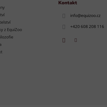
Kontakt
jny
tví
info
@
equizoo.cz
elství
+420 608 208 116
y z EquiZoo
ilozofie
a
kt