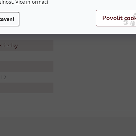
elnost.
Více informací
tavení
středky
512