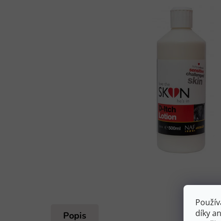
Použív
díky a
Popis