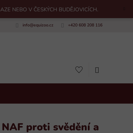
RAZE NEBO V ČESKÝCH BUDĚJOVICÍCH.
info
@
equizoo.cz
+420 608 208 116
uiZoo
NÁKUPNÍ
KOŠÍK
 NAF proti svědění a