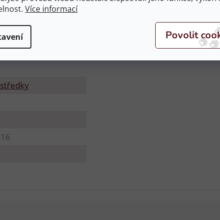
elnost.
Více informací
tavení
středky
816