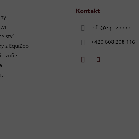
Kontakt
jny
tví
info
@
equizoo.cz
elství
+420 608 208 116
y z EquiZoo
ilozofie
a
kt