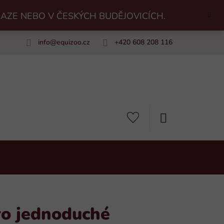
RAZE NEBO V ČESKÝCH BUDĚJOVICÍCH.
info
@
equizoo.cz
+420 608 208 116
uiZoo
NÁKUPNÍ
KOŠÍK
ro jednoduché