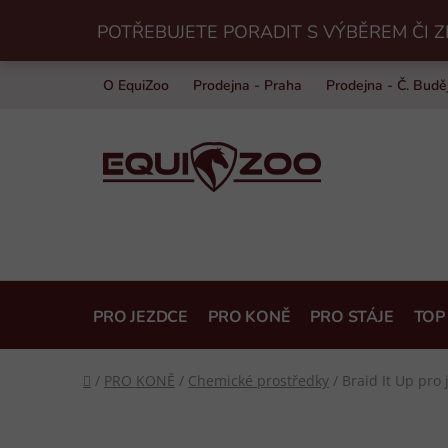
Přejít
POTŘEBUJETE PORADIT S VÝBĚREM ČI Z
na
obsah
O EquiZoo
Prodejna - Praha
Prodejna - Č. Budě
PRO JEZDCE
PRO KONĚ
PRO STÁJE
TOP
Domů
/
PRO KONĚ
/
Chemické prostředky
/
Braid It Up pro