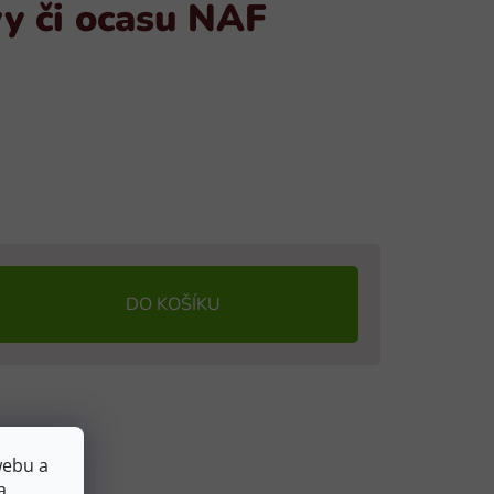
vy či ocasu NAF
DO KOŠÍKU
webu a
a