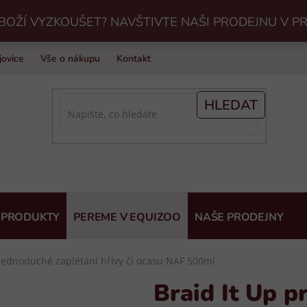
BOŽÍ VYZKOUŠET? NAVŠTIVTE NAŠI PRODEJNU V P
jovice
Vše o nákupu
Kontakt
Praní jezdeckého vybavení v Eq
HLEDAT
 PRODUKTY
PEREME V EQUIZOO
NAŠE PRODEJNY
 jednoduché zaplétání hřívy či ocasu NAF 500ml
Braid It Up p