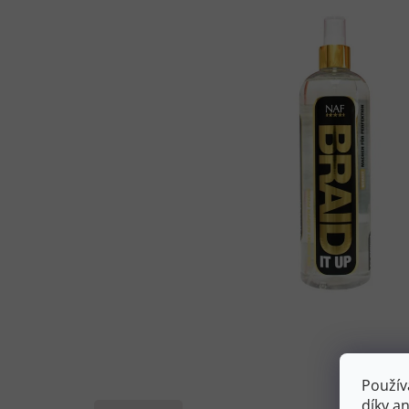
Použív
díky a