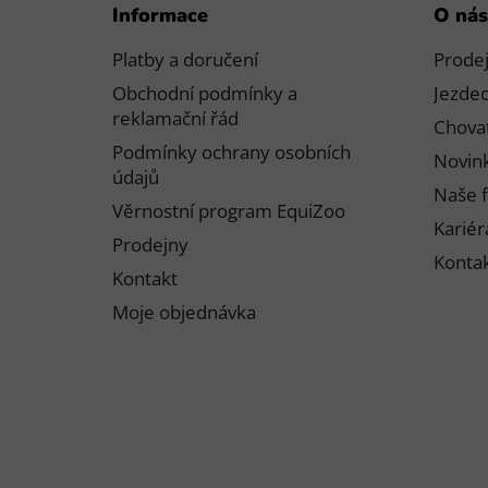
Informace
O nás
á
p
Platby a doručení
Prode
a
Obchodní podmínky a
Jezdec
t
reklamační řád
Chovat
í
Podmínky ochrany osobních
Novink
údajů
Naše f
Věrnostní program EquiZoo
Kariér
Prodejny
Konta
Kontakt
Moje objednávka