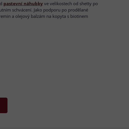
ad
pastevní náhubky
ve velikostech od shetty po
kutním schvácení. Jako podporu po prodělané
remin a olejový balzám na kopyta s biotinem