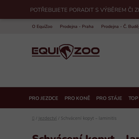
Přejít
POTŘEBUJETE PORADIT S VÝBĚREM ČI Z
na
obsah
O EquiZoo
Prodejna - Praha
Prodejna - Č. Budě
PRO JEZDCE
PRO KONĚ
PRO STÁJE
TOP
Domů
/
Jezdectví
/
Schvácení kopyt – laminitis
Schvácení kopyt – la