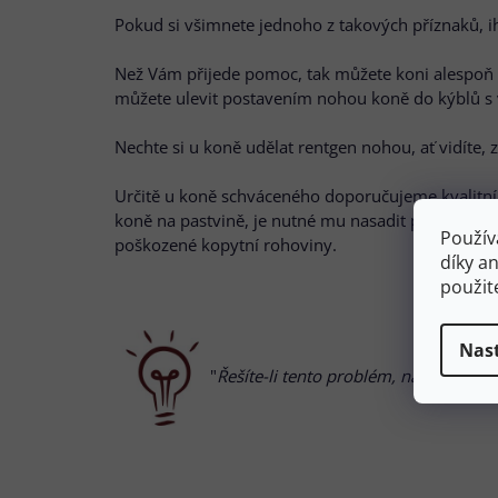
Pokud si všimnete jednoho z takových příznaků, ih
Než Vám přijede pomoc, tak můžete koni alespoň t
můžete ulevit postavením nohou koně do kýblů s vo
Nechte si u koně udělat rentgen nohou, ať vidíte, 
Určitě u koně schváceného doporučujeme kvalitní
koně na pastvině, je nutné mu nasadit pastevní n
Použív
poškozené kopytní rohoviny.
díky a
použit
Nas
"
Řešíte-li tento problém, na naší pr