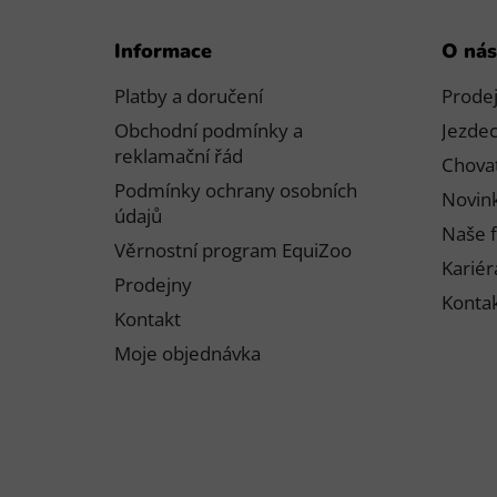
Z
Informace
O nás
á
p
Platby a doručení
Prode
a
Obchodní podmínky a
Jezdec
t
reklamační řád
Chovat
í
Podmínky ochrany osobních
Novink
údajů
Naše f
Věrnostní program EquiZoo
Kariér
Prodejny
Konta
Kontakt
Moje objednávka