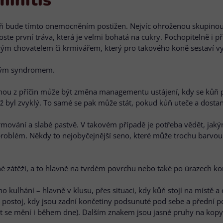
ň bude tímto onemocněním postižen. Nejvíc ohroženou skupinou j
oste první tráva, která je velmi bohatá na cukry. Pochopitelně 
eným chovatelem či krmivářem, který pro takového koně sestaví
ckým syndromem.
dnou z příčin může být změna managementu ustájení, kdy se kůň 
ž byl zvyklý. To samé se pak může stát, pokud kůň uteče a dosta
krmování a slabé pastvě. V takovém případě je potřeba vědět, ja
t problém. Někdy to nejobyčejnější seno, které může trochu barv
zátěži, a to hlavně na tvrdém povrchu nebo také po úrazech konč
kulhání – hlavně v klusu, přes situaci, kdy kůň stojí na místě a
ý postoj, kdy jsou zadní končetiny podsunuté pod sebe a přední 
pyt se mění i během dne). Dalším znakem jsou jasné pruhy na kopy