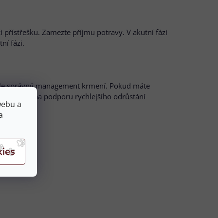
přístřešku. Zamezte příjmu potravy. V akutní fázi
ní fázi.
dále správný management krmení. Pokud máte
vat biotin na podporu rychlejšího odrůstání
webu a
a
omoci."