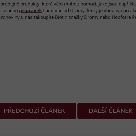
ší prodejně produkty, které vám mohou pomoci, jako jsou napříkl
ase nebo
přípravek
Laminitic od Dromy, který je vhodný i při a
í rohoviny u nás zakoupíte Biotin značky Dromy nebo Hoofcare P
PŘEDCHOZÍ ČLÁNEK
DALŠÍ ČLÁNEK