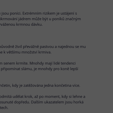
sou poníci. Extrémním rizikem je ustájení s
i přikrmování jádrem může být u poníků značným
 vyváženou krmnou dávku.
původně živil převážně pastvou a najednou se mu
ne k většímu množství krmiva.
kým senem krmíte. Mnohdy mají lidé tendenci
ou připomínat slámu, je mnohdy pro koně lepší
etin, kdy je zatěžována jedna končetina více.
 odmítá udělat krok, až po moment, kdy si lehne a
posunuté dopředu. Dalším ukazatelem jsou horká
tech.