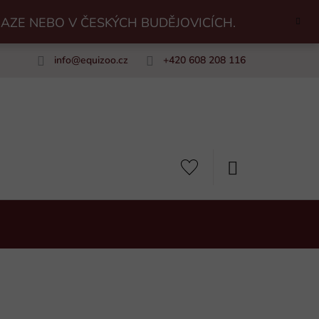
RAZE NEBO V ČESKÝCH BUDĚJOVICÍCH.
info
@
equizoo.cz
+420 608 208 116
uiZoo
NÁKUPNÍ
KOŠÍK