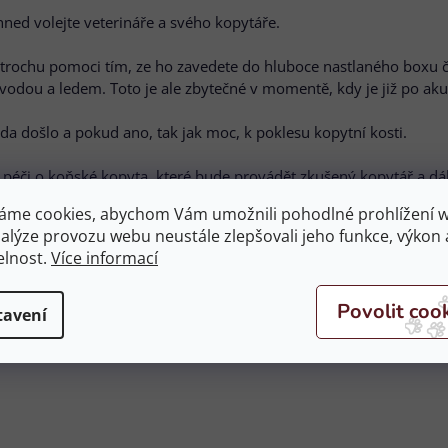
ned volejte veterináře a svého kopytáře.
rochu pomoci tím, ze ho zavedete do hluboce nastlaného boxu či 
dou a ledem. Toto je ale zbytečné v momentě, kdy je již po akut
zda došlo a pokud ano, tak jak moc, k poklesu kopytní kosti.
 péči o koňské kopyta, které bude provádět zkušený kopytář a 
áhubek. Po prodělání schvácení kopyt je určitě dobrá pomoc podá
áme cookies, abychom Vám umožnili pohodlné prohlížení 
nalýze provozu webu neustále zlepšovali jeho funkce, výkon 
elnost.
Více informací
tavení
odejně i v našem e-shopu naleznete produkty, které Vám mohou p