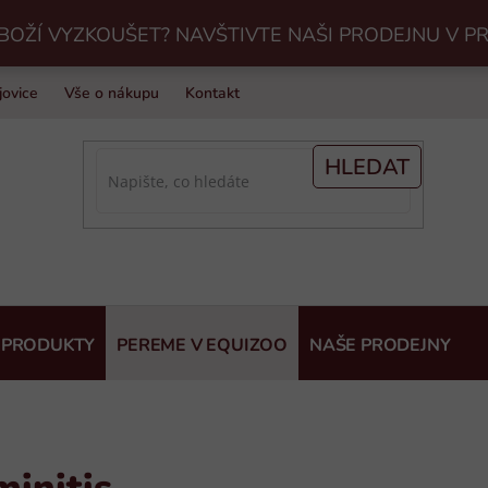
BOŽÍ VYZKOUŠET? NAVŠTIVTE NAŠI PRODEJNU V P
jovice
Vše o nákupu
Kontakt
Praní jezdeckého vybavení v Eq
HLEDAT
 PRODUKTY
PEREME V EQUIZOO
NAŠE PRODEJNY
minitis