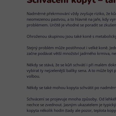
Nadměrné překrmování vždy zvyšuje riziko, že ků
neomezenou pastvou, a to hlavně na jaře, kdy vyr
problémem. Určitě je vhodné se poradit se zkuš
Ohroženou skupinou jsou také koně s metaboli
Stejný problém může postihnout i velké koně. Je
začne podávat větší množství jadrného krmiva, ne
Někdy se stává, že se kůň schvátí i při malém do
vybírat ty nejzelenější balíky sena. A to může bý
volbou.
Někdy se také mohou kopyta schvátit po nadměrné 
Schvácení se projevuje mnoha způsoby. Od lehkého 
nechce se zvednout. Jasným ukazatelem je typick
kopyta několik hodin (tady ale pozor, teplota ko