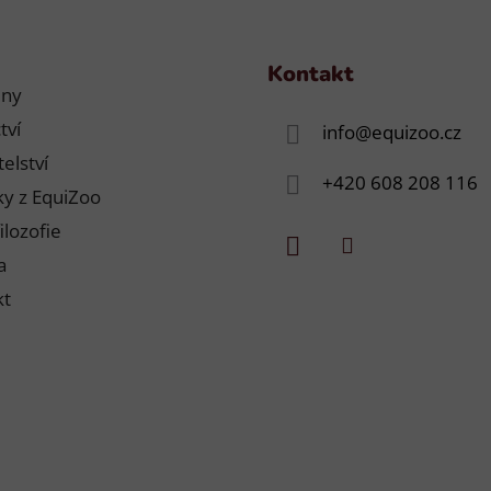
Kontakt
jny
tví
info
@
equizoo.cz
elství
+420 608 208 116
y z EquiZoo
ilozofie
a
kt