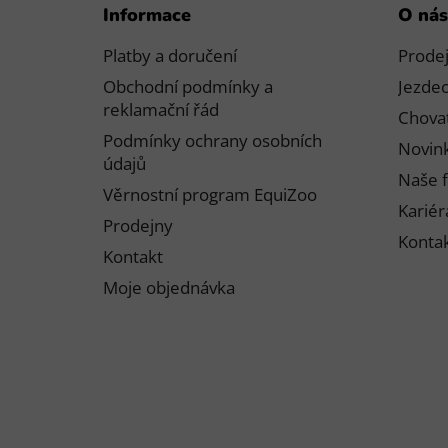
Informace
O nás
á
p
Platby a doručení
Prode
a
Obchodní podmínky a
Jezdec
t
reklamační řád
Chovat
í
Podmínky ochrany osobních
Novink
údajů
Naše f
Věrnostní program EquiZoo
Kariér
Prodejny
Konta
Kontakt
Moje objednávka