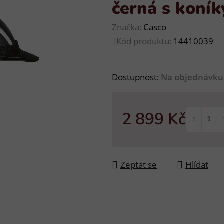
černá s koník
Značka:
Casco
|
Kód produktu:
14410039
Dostupnost:
Na objednávku
2 899 Kč
Měrná cena:
Zeptat se
Hlídat