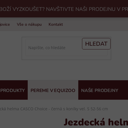
BOŽÍ VYZKOUŠET? NAVŠTIVTE NAŠI PRODEJNU V P
jovice
Vše o nákupu
Kontakt
Praní jezdeckého vybavení v Eq
HLEDAT
 PRODUKTY
PEREME V EQUIZOO
NAŠE PRODEJNY
cká helma CASCO Choice - černá s koníky vel. S 52-56 cm
Jezdecká hel