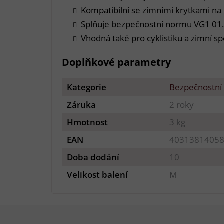
Kompatibilní se zimními krytkami na 
Splňuje bezpečnostní normu VG1 01
Vhodná také pro cyklistiku a zimní sp
Doplňkové parametry
Kategorie
Bezpečnostní
Záruka
2 roky
Hmotnost
3 kg
EAN
4031381405
Doba dodání
10
Velikost balení
M
Z