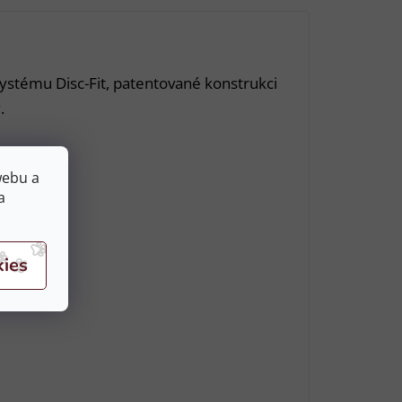
ystému Disc-Fit, patentované konstrukci
.
webu a
a