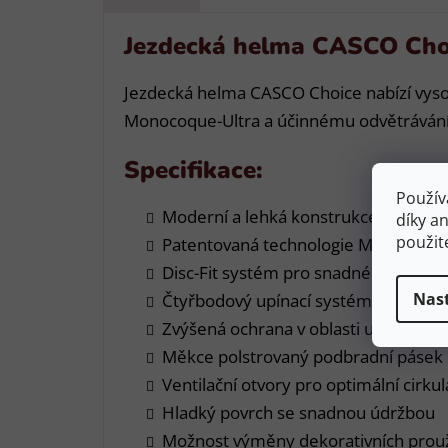
Jezdecká helma CASCO Choic
Jezdecká helma CASCO Choice nabízí vysok
Monocoque-Ultra a účinnému odvětrávání je
Specifikace:
Použív
Moderní a lehká konstrukce
díky a
použit
Patentovaná technologie Monocoque-
Disc-Fit systém pro snadné nastavení 
Nas
Čtyřbodový upínací systém pro stabi
Zvýšená ochrana v oblasti uší a zátyl
Měkce polstrovaný podbradní pásek 
Ventilační otvory pro optimální cirku
Hladký povrch se snadnou údržbou
Možnost výměny dekorativních proužk