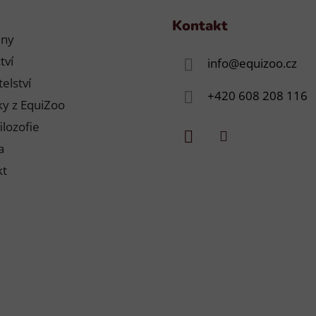
Kontakt
jny
tví
info
@
equizoo.cz
elství
+420 608 208 116
y z EquiZoo
ilozofie
a
kt