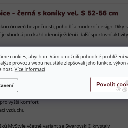
e - černá s koníky vel. S 52-56 cm
ou úroveň bezpečnosti, pohodlí a moderní design. Díky s
 vhodná pro každodenní ježdění i další sportovní aktivity
áme cookies, abychom Vám umožnili pohodlné prohlížení 
nalýze provozu webu neustále zlepšovali jeho funkce, výkon 
elnost.
Více informací
Ultra pro vysokou ochranu
velikosti
tavení
lní usazení helmy
ku
pro vyšší komfort
laci vzduchu
ů MyStyle včetně variant se Swarovski® krystaly