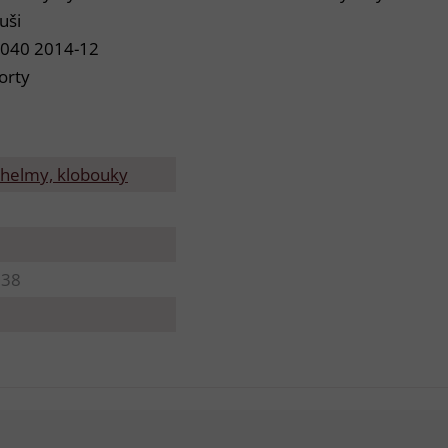
uši
.040 2014-12
orty
 helmy, klobouky
838