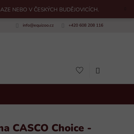
RAZE NEBO V ČESKÝCH BUDĚJOVICÍCH.
info
@
equizoo.cz
+420 608 208 116
uiZoo
NÁKUPNÍ
KOŠÍK
ma CASCO Choice -