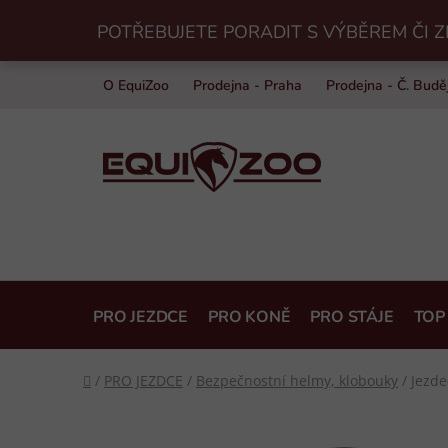
Přejít
POTŘEBUJETE PORADIT S VÝBĚREM ČI Z
na
obsah
O EquiZoo
Prodejna - Praha
Prodejna - Č. Budě
PRO JEZDCE
PRO KONĚ
PRO STÁJE
TOP
Domů
/
PRO JEZDCE
/
Bezpečnostní helmy, klobouky
/
Jezde