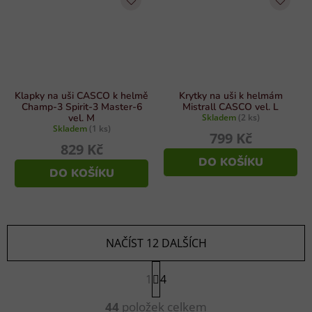
Klapky na uši CASCO k helmě
Krytky na uši k helmám
Champ-3 Spirit-3 Master-6
Mistrall CASCO vel. L
vel. M
Skladem
(2 ks)
Skladem
(1 ks)
799 Kč
829 Kč
DO KOŠÍKU
DO KOŠÍKU
NAČÍST 12 DALŠÍCH
S
1
t
4
r
O
á
44
položek celkem
v