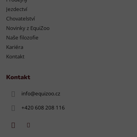
Jezdectví
Chovatelství
Novinky z EquiZoo
Naše filozofie
Kariéra
Kontakt
Kontakt
info
@
equizoo.cz
+420 608 208 116