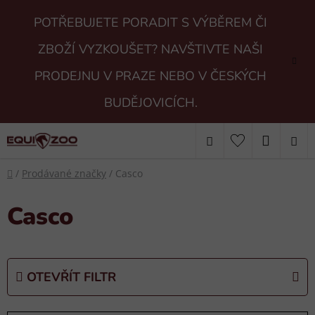
Přejít
POTŘEBUJETE PORADIT S VÝBĚREM ČI
na
obsah
ZBOŽÍ VYZKOUŠET? NAVŠTIVTE NAŠI
PRODEJNU V PRAZE NEBO V ČESKÝCH
BUDĚJOVICÍCH.
Hledat
NÁKUP
Domů
KOŠÍK
/
Prodávané značky
/
Casco
Casco
OTEVŘÍT FILTR