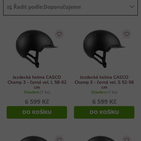
Ř
Řadit podle:
Doporučujeme
a
z
V
e
ý
n
p
í
i
p
s
r
p
o
r
d
Jezdecká helma CASCO
Jezdecká helma CASCO
o
u
Champ 3 - černá vel. L 58-62
Champ 3 - černá vel. S 52-56
cm
cm
d
k
Skladem
(1 ks)
Skladem
(1 ks)
u
t
6 599 Kč
6 599 Kč
k
ů
DO KOŠÍKU
DO KOŠÍKU
t
ů