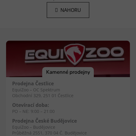
n
l
k
NAHORU
á
o
d
v
a
á
Z
n
c
í
á
í
p
p
r
a
v
t
k
í
Kamenné prodejny
y
v
Prodejna Čestlice
ý
EquiZoo – OC Spektrum
p
Obchodní 329, 251 01 Čestlice
i
Otevírací doba:
s
PO – NE: 9:00 – 21:00
u
Prodejna České Budějovice
EquiZoo – Budějovice
Průběžná 2551, 370 04 Č. Budějovice