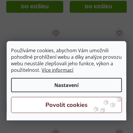
DO KOŠÍKU
DO KOŠÍKU
Používáme cookies, abychom Vám umožnili
pohodlné prohlížení webu a díky analýze provozu
webu neustále zlepšovali jeho funkce, výkon a
použitelnost.
Více informací
Jezdecká helma CASCO
Klapky na uši CASCO k helmě
Mistrall II - námořní vel. XL
Champ-3 Spirit-3 Master-6
60-63 cm
vel. L
Nastavení
Skladem
(1 ks)
Skladem
(1 ks)
4 194 Kč
829 Kč
DO KOŠÍKU
DO KOŠÍKU