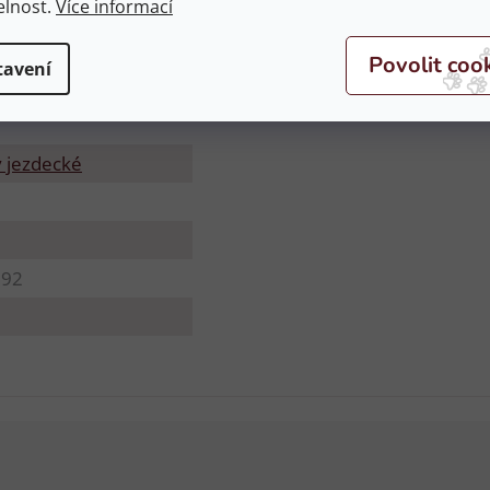
elnost.
Více informací
tavení
 jezdecké
992