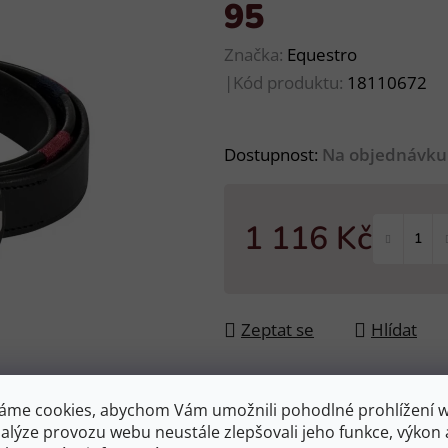
95
Značka:
Equestro
|
Kód produktu:
18110672
Dostupnost:
Na objednávku
1 116 Kč
Měrná cena:
Zeptat se
Hlídat
áme cookies, abychom Vám umožnili pohodlné prohlížení 
nalýze provozu webu neustále zlepšovali jeho funkce, výkon 