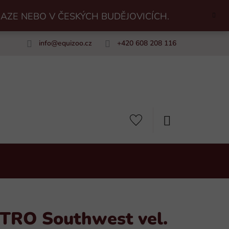
RAZE NEBO V ČESKÝCH BUDĚJOVICÍCH.
info
@
equizoo.cz
+420 608 208 116
uiZoo
NÁKUPNÍ
KOŠÍK
TRO Southwest vel.