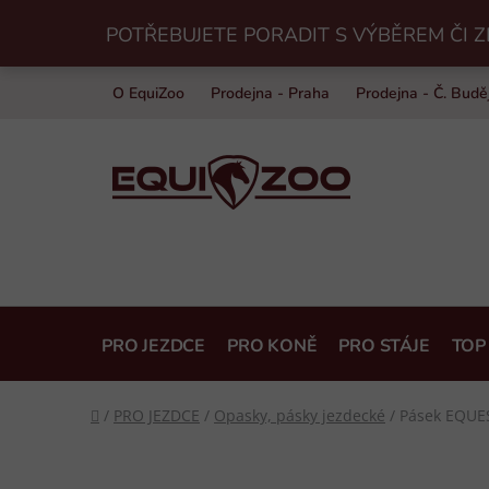
Přejít
POTŘEBUJETE PORADIT S VÝBĚREM ČI Z
na
obsah
O EquiZoo
Prodejna - Praha
Prodejna - Č. Budě
PRO JEZDCE
PRO KONĚ
PRO STÁJE
TOP
Domů
/
PRO JEZDCE
/
Opasky, pásky jezdecké
/
Pásek EQUES