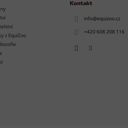
Kontakt
jny
tví
info
@
equizoo.cz
elství
+420 608 208 116
y z EquiZoo
ilozofie
a
kt