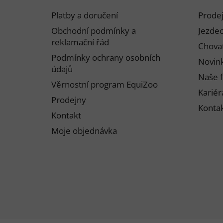
p
Platby a doručení
Prode
a
Obchodní podmínky a
Jezdec
t
reklamační řád
Chovat
í
Podmínky ochrany osobních
Novink
údajů
Naše f
Věrnostní program EquiZoo
Kariér
Prodejny
Konta
Kontakt
Moje objednávka