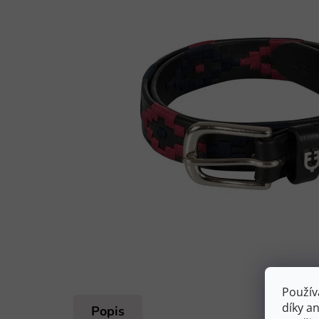
Použív
díky a
Popis