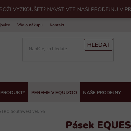
BOŽÍ VYZKOUŠET? NAVŠTIVTE NAŠI PRODEJNU V P
jovice
Vše o nákupu
Kontakt
Praní jezdeckého vybavení v Eq
HLEDAT
 PRODUKTY
PEREME V EQUIZOO
NAŠE PRODEJNY
TRO Southwest vel. 95
Pásek EQUES