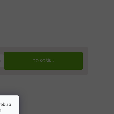
DO KOŠÍKU
webu a
a