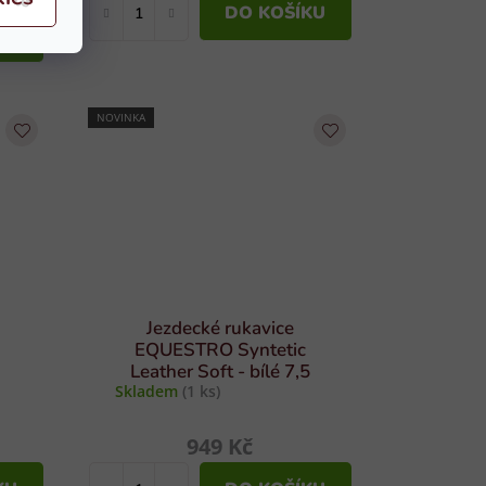
DO KOŠÍKU
KU
NOVINKA
Jezdecké rukavice
EQUESTRO Syntetic
Leather Soft - bílé 7,5
Skladem
(1 ks)
949 Kč