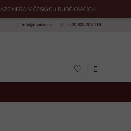
RAZE NEBO V ČESKÝCH BUDĚJOVICÍCH.
info
@
equizoo.cz
+420 608 208 116
uiZoo
NÁKUPNÍ
KOŠÍK