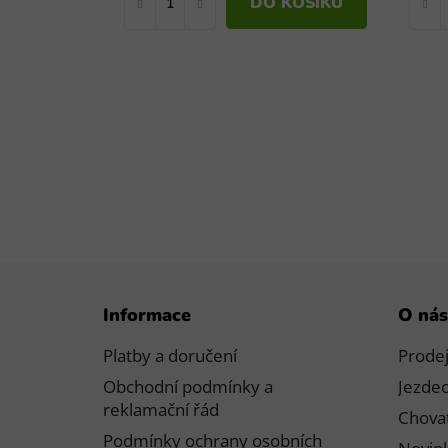
DO KOŠÍKU
Z
Informace
O nás
á
p
Platby a doručení
Prode
a
Obchodní podmínky a
Jezdec
t
reklamační řád
Chovat
í
Podmínky ochrany osobních