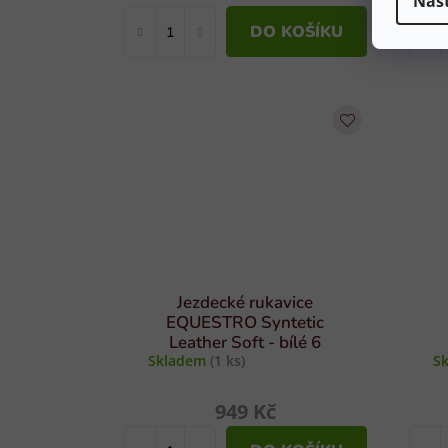
Nas
DO KOŠÍKU
Jezdecké rukavice
EQUESTRO Syntetic
Leather Soft - bílé 6
Skladem
(1 ks)
S
949 Kč