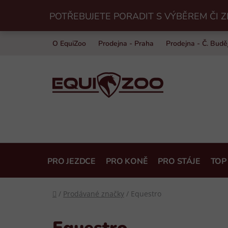
Přejít
POTŘEBUJETE PORADIT S VÝBĚREM ČI Z
na
obsah
O EquiZoo
Prodejna - Praha
Prodejna - Č. Budě
PRO JEZDCE
PRO KONĚ
PRO STÁJE
TOP
Domů
/
Prodávané značky
/
Equestro
Equestro