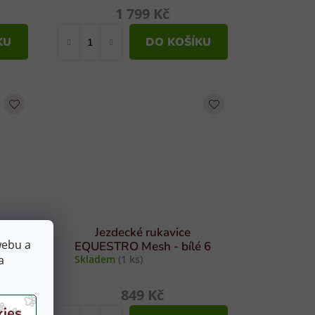
1 799 Kč
KU
DO KOŠÍKU
TRO
Jezdecké rukavice
webu a
-S
EQUESTRO Mesh - bílé 6
a
Skladem
(1 ks)
849 Kč