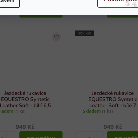
tavení
DO KOŠÍKU
DO KOŠÍ
NOVINKA
Jezdecké rukavice
Jezdecké rukavice
EQUESTRO Syntetic
EQUESTRO Syntetic
Leather Soft - bílé 6,5
Leather Soft - bílé 7
kladem
(1 ks)
Skladem
(1 ks)
949 Kč
949 Kč