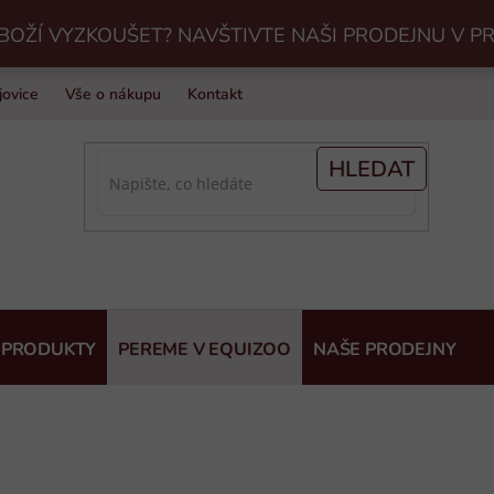
BOŽÍ VYZKOUŠET? NAVŠTIVTE NAŠI PRODEJNU V P
jovice
Vše o nákupu
Kontakt
Praní jezdeckého vybavení v Eq
HLEDAT
 PRODUKTY
PEREME V EQUIZOO
NAŠE PRODEJNY