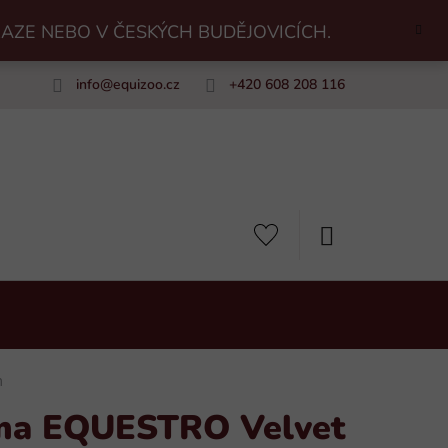
RAZE NEBO V ČESKÝCH BUDĚJOVICÍCH.
info
@
equizoo.cz
+420 608 208 116
uiZoo
NÁKUPNÍ
KOŠÍK
m
lma EQUESTRO Velvet