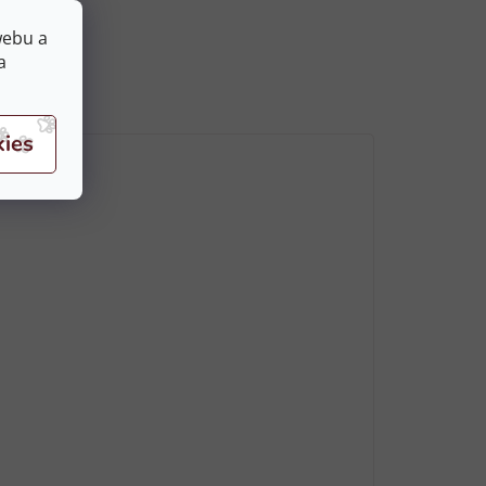
webu a
a