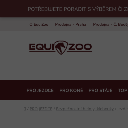
Přejít
POTŘEBUJETE PORADIT S VÝBĚREM ČI Z
na
obsah
O EquiZoo
Prodejna - Praha
Prodejna - Č. Budě
PRO JEZDCE
PRO KONĚ
PRO STÁJE
TOP
Domů
/
PRO JEZDCE
/
Bezpečnostní helmy, klobouky
/
Jezde