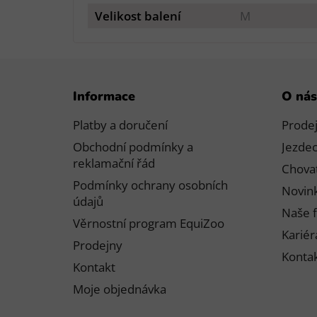
Velikost balení
M
Z
Informace
O nás
á
p
Platby a doručení
Prode
a
Obchodní podmínky a
Jezdec
t
reklamační řád
Chovat
í
Podmínky ochrany osobních
Novink
údajů
Naše f
Věrnostní program EquiZoo
Kariér
Prodejny
Konta
Kontakt
Moje objednávka