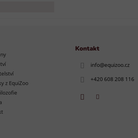
Kontakt
jny
tví
info
@
equizoo.cz
elství
+420 608 208 116
y z EquiZoo
ilozofie
a
kt