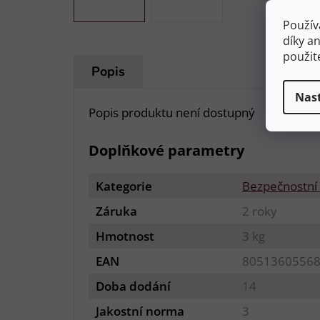
Použív
díky a
použit
Popis
Nas
Popis produktu není dostupný
Doplňkové parametry
Kategorie
Bezpečnostní
Záruka
2 roky
Hmotnost
3 kg
EAN
8051360556
Doba dodání
14
Jakostní norma
3