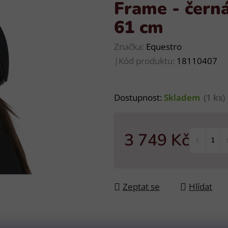
Frame - černá
61 cm
Značka:
Equestro
|
Kód produktu:
18110407
Dostupnost:
Skladem
(1 ks)
3 749 Kč
Měrná cena:
Zeptat se
Hlídat