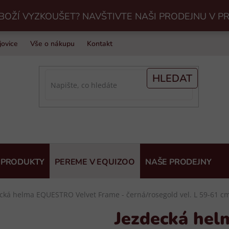
BOŽÍ VYZKOUŠET? NAVŠTIVTE NAŠI PRODEJNU V P
jovice
Vše o nákupu
Kontakt
Praní jezdeckého vybavení v Eq
HLEDAT
 PRODUKTY
PEREME V EQUIZOO
NAŠE PRODEJNY
cká helma EQUESTRO Velvet Frame - černá/rosegold vel. L 59-61 c
Jezdecká he