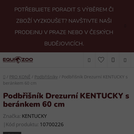
Přejít
POTŘEBUJETE PORADIT S VÝBĚREM ČI
na
obsah
ZBOŽÍ VYZKOUŠET? NAVŠTIVTE NAŠI
PRODEJNU V PRAZE NEBO V ČESKÝCH
BUDĚJOVICÍCH.
Hledat
NÁKUP
KOŠÍK
Domů
/
PRO KONĚ
/
Podbřišníky
/
Podbřišník Drezurní KENTUCKY s
beránkem 60 cm
Podbřišník Drezurní KENTUCKY s
beránkem 60 cm
Značka:
KENTUCKY
|
Kód produktu:
10700226