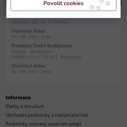
Kamenné prodejny
Prodejna Čestlice
EquiZoo – OC Spektrum
Obchodní 329, 251 01 Čestlice
Otevírací doba:
PO – NE: 9:00 – 21:00
Prodejna České Budějovice
EquiZoo – Budějovice
Průběžná 2551, 370 04 Č. Budějovice
Otevírací doba:
PO – NE: 9:00 – 20:00
Informace
Platby a doručení
Obchodní podmínky a reklamační řád
Podmínky ochrany osobních údajů