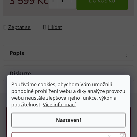
3 599 Kč
DO KOŠÍKU
Měrná cena:
Zeptat se
Hlídat
Popis
Diskuze
Používáme cookies, abychom Vám umožnili
pohodlné prohlížení webu a díky analýze provozu
Z
webu neustále zlepšovali jeho funkce, výkon a
á
použitelnost.
Více informací
p
a
Nastavení
t
í