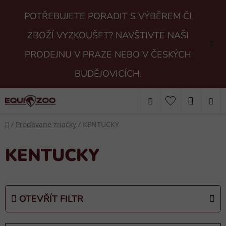
Přejít
POTŘEBUJETE PORADIT S VÝBĚREM ČI
na
obsah
ZBOŽÍ VYZKOUŠET? NAVŠTIVTE NAŠI
PRODEJNU V PRAZE NEBO V ČESKÝCH
BUDĚJOVICÍCH.
Hledat
NÁKUP
Domů
KOŠÍK
/
Prodávané značky
/
KENTUCKY
KENTUCKY
OTEVŘÍT FILTR