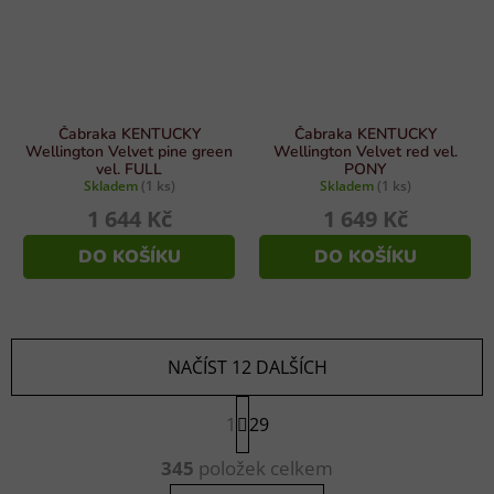
Čabraka KENTUCKY
Čabraka KENTUCKY
Wellington Velvet pine green
Wellington Velvet red vel.
vel. FULL
PONY
Skladem
(1 ks)
Skladem
(1 ks)
1 644 Kč
1 649 Kč
DO KOŠÍKU
DO KOŠÍKU
NAČÍST 12 DALŠÍCH
S
1
t
29
r
O
á
345
položek celkem
v
n