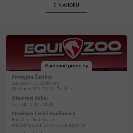
l
k
NAHORU
á
o
d
v
a
á
Z
n
c
í
á
í
p
p
r
a
v
t
k
í
Kamenné prodejny
y
v
Prodejna Čestlice
ý
EquiZoo – OC Spektrum
p
Obchodní 329, 251 01 Čestlice
i
Otevírací doba:
s
PO – NE: 9:00 – 21:00
u
Prodejna České Budějovice
EquiZoo – Budějovice
Průběžná 2551, 370 04 Č. Budějovice