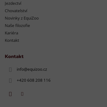
Jezdectví
Chovatelství
Novinky z EquiZoo
Naše filozofie
Kariéra
Kontakt
Kontakt
info
@
equizoo.cz
+420 608 208 116