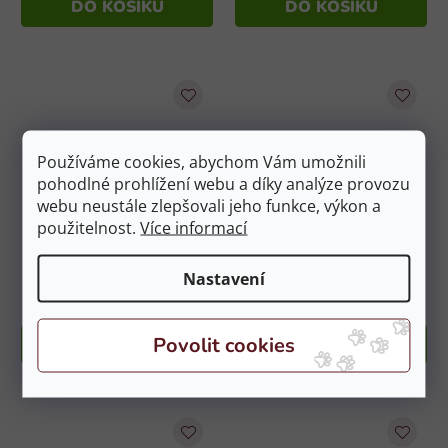
DO KOŠÍKU
DO KOŠÍKU
Používáme cookies, abychom Vám umožnili
pohodlné prohlížení webu a díky analýze provozu
webu neustále zlepšovali jeho funkce, výkon a
použitelnost.
Více informací
Čabraka KENTUCKY
Čabraka KENTUCKY
Wellington Velvet bordeaux
Wellington Velvet light blue
vel. PONY
vel. PONY
Nastavení
Skladem
(1 ks)
Skladem
(1 ks)
1 649 Kč
1 649 Kč
DO KOŠÍKU
DO KOŠÍKU