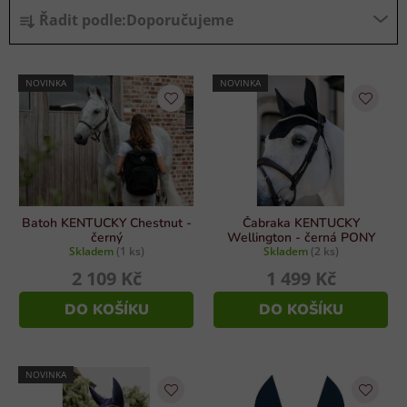
Ř
Řadit podle:
Doporučujeme
a
z
V
e
NOVINKA
NOVINKA
ý
n
p
í
i
p
s
r
p
o
r
d
Batoh KENTUCKY Chestnut -
Čabraka KENTUCKY
o
u
černý
Wellington - černá PONY
Skladem
(1 ks)
Skladem
(2 ks)
d
k
2 109 Kč
1 499 Kč
u
t
k
ů
DO KOŠÍKU
DO KOŠÍKU
t
ů
NOVINKA