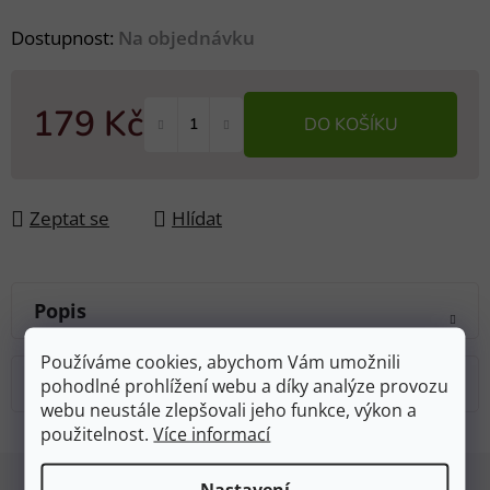
Dostupnost:
Na objednávku
179 Kč
DO KOŠÍKU
Měrná cena:
Zeptat se
Hlídat
Popis
Používáme cookies, abychom Vám umožnili
Diskuze
pohodlné prohlížení webu a díky analýze provozu
webu neustále zlepšovali jeho funkce, výkon a
použitelnost.
Více informací
Z
Nastavení