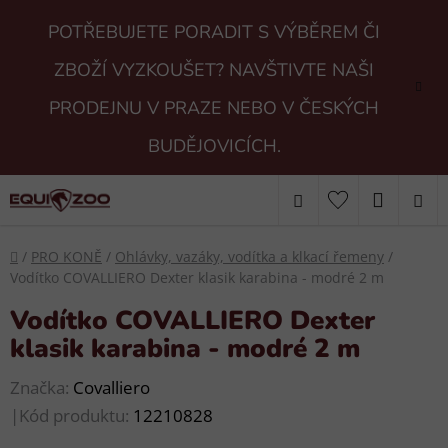
Přejít
POTŘEBUJETE PORADIT S VÝBĚREM ČI
na
obsah
ZBOŽÍ VYZKOUŠET? NAVŠTIVTE NAŠI
PRODEJNU V PRAZE NEBO V ČESKÝCH
BUDĚJOVICÍCH.
Hledat
NÁKUP
KOŠÍK
Domů
/
PRO KONĚ
/
Ohlávky, vazáky, vodítka a klkací řemeny
/
Vodítko COVALLIERO Dexter klasik karabina - modré 2 m
Vodítko COVALLIERO Dexter
klasik karabina - modré 2 m
Značka:
Covalliero
|
Kód produktu:
12210828