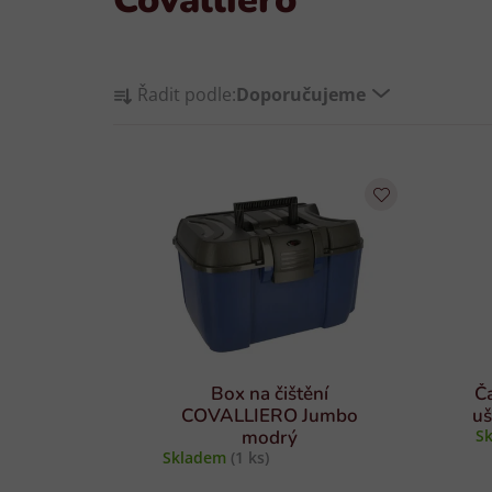
Ř
Řadit podle:
Doporučujeme
a
z
V
e
ý
n
p
í
i
p
s
r
p
o
r
d
o
u
d
k
Box na čištění
Č
u
t
COVALLIERO Jumbo
uš
modrý
S
k
ů
Skladem
(1 ks)
t