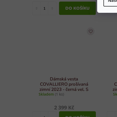
Nas
DO KOŠÍKU
Dámská vesta
COVALLIERO prošívaná
C
zimní 2023 - černá vel. S
zi
Skladem
(1 ks)
S
2 399 Kč