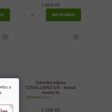
1 864 Kč
KU
DO KOŠÍKU
da
Dámská mikina
webu a
ná
COVALLIERO S/S - tmavě
a
modrá XL
Skladem
(2 ks)
1 599 Kč