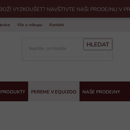
BOŽÍ VYZKOUŠET? NAVŠTIVTE NAŠI PRODEJNU V P
jovice
Vše o nákupu
Kontakt
Praní jezdeckého vybavení v Eq
HLEDAT
 PRODUKTY
PEREME V EQUIZOO
NAŠE PRODEJNY