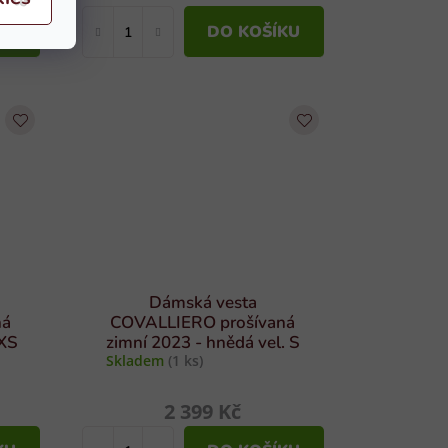
KU
DO KOŠÍKU
Dámská vesta
ná
COVALLIERO prošívaná
 XS
zimní 2023 - hnědá vel. S
Skladem
(1 ks)
2 399 Kč