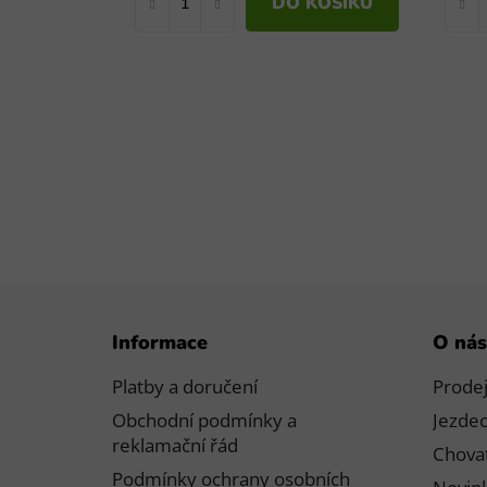
DO KOŠÍKU
Z
Informace
O nás
á
p
Platby a doručení
Prode
a
Obchodní podmínky a
Jezdec
t
reklamační řád
Chovat
í
Podmínky ochrany osobních