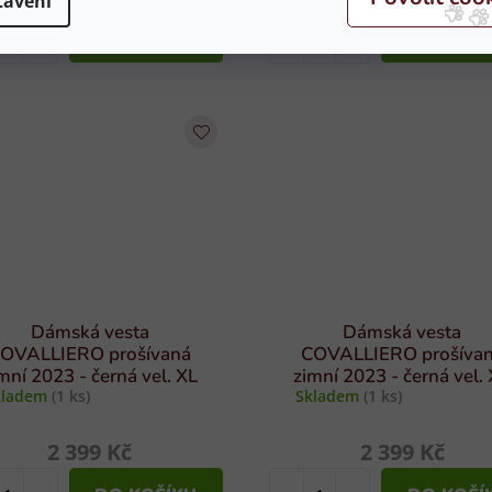
tavení
DO KOŠÍKU
DO KOŠÍ
Dámská vesta
Dámská vesta
OVALLIERO prošívaná
COVALLIERO prošíva
mní 2023 - černá vel. XL
zimní 2023 - černá vel.
kladem
(1 ks)
Skladem
(1 ks)
2 399 Kč
2 399 Kč