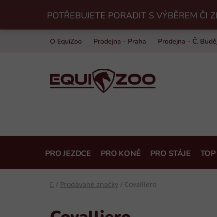
Přejít
POTŘEBUJETE PORADIT S VÝBĚREM ČI Z
na
obsah
O EquiZoo
Prodejna - Praha
Prodejna - Č. Budě
PRO JEZDCE
PRO KONĚ
PRO STÁJE
TOP
Domů
/
Prodávané značky
/
Covalliero
Covalliero