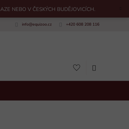
RAZE NEBO V ČESKÝCH BUDĚJOVICÍCH.
info
@
equizoo.cz
+420 608 208 116
uiZoo
NÁKUPNÍ
KOŠÍK