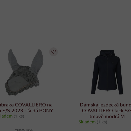
abraka COVALLIERO na
Dámská jezdecká bun
i S/S 2023 - šedá PONY
COVALLIERO Jack S/
kladem
(1 ks)
tmavě modrá M
Skladem
(1 ks)
259 Kč