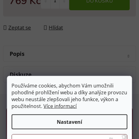
769 Kč
DO KOŠÍKU
Měrná cena:
Zeptat se
Hlídat
Popis
Diskuze
Používáme cookies, abychom Vám umožnili
pohodlné prohlížení webu a díky analýze provozu
Z
webu neustále zlepšovali jeho funkce, výkon a
á
použitelnost.
Více informací
p
a
Nastavení
t
í