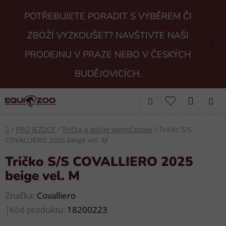
Přejít
POTŘEBUJETE PORADIT S VÝBĚREM ČI
na
obsah
ZBOŽÍ VYZKOUŠET? NAVŠTIVTE NAŠI
PRODEJNU V PRAZE NEBO V ČESKÝCH
BUDĚJOVICÍCH.
Hledat
NÁKUP
KOŠÍK
Domů
/
PRO JEZDCE
/
Trička a košile volnočasové
/
Tričko S/S
COVALLIERO 2025 beige vel. M
Tričko S/S COVALLIERO 2025
beige vel. M
Značka:
Covalliero
|
Kód produktu:
18200223