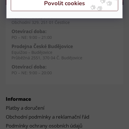
Kamenné prodejny
Prodejna Čestlice
EquiZoo – OC Spektrum
Obchodní 329, 251 01 Čestlice
Otevírací doba:
PO – NE: 9:00 – 21:00
Prodejna České Budějovice
EquiZoo – Budějovice
Průběžná 2551, 370 04 Č. Budějovice
Otevírací doba:
PO – NE: 9:00 – 20:00
Informace
Platby a doručení
Obchodní podmínky a reklamační řád
Podmínky ochrany osobních údajů