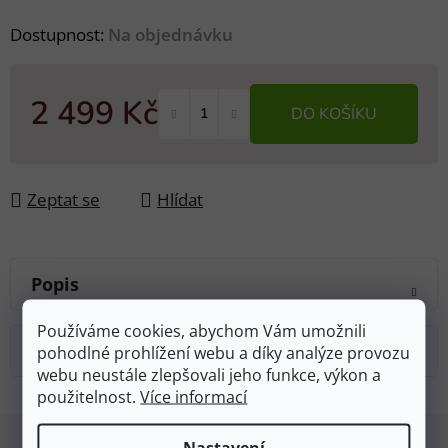
Dostupnost:
Na objednávku
2 499 Kč
DO KOŠÍKU
Měrná cena:
Zeptat se
Hlídat
Popis
Používáme cookies, abychom Vám umožnili
Diskuze
pohodlné prohlížení webu a díky analýze provozu
webu neustále zlepšovali jeho funkce, výkon a
použitelnost.
Více informací
Z
Nastavení