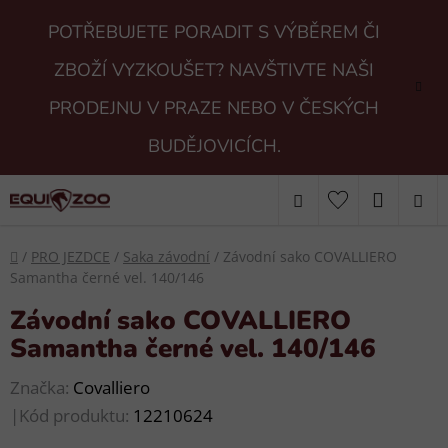
Přejít
POTŘEBUJETE PORADIT S VÝBĚREM ČI
na
obsah
ZBOŽÍ VYZKOUŠET? NAVŠTIVTE NAŠI
PRODEJNU V PRAZE NEBO V ČESKÝCH
BUDĚJOVICÍCH.
Hledat
NÁKUP
KOŠÍK
Domů
/
PRO JEZDCE
/
Saka závodní
/
Závodní sako COVALLIERO
Samantha černé vel. 140/146
Závodní sako COVALLIERO
Samantha černé vel. 140/146
Značka:
Covalliero
|
Kód produktu:
12210624