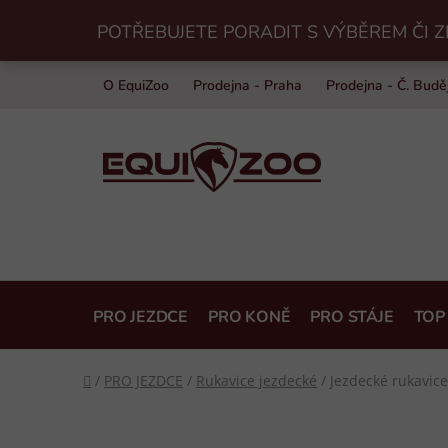
Přejít
POTŘEBUJETE PORADIT S VÝBĚREM ČI Z
na
obsah
O EquiZoo
Prodejna - Praha
Prodejna - Č. Budě
PRO JEZDCE
PRO KONĚ
PRO STÁJE
TOP
Domů
/
PRO JEZDCE
/
Rukavice jezdecké
/
Jezdecké rukavic