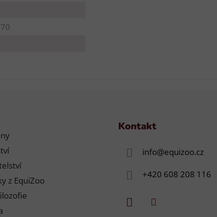
170
Kontakt
jny
tví
info
@
equizoo.cz
elství
+420 608 208 116
y z EquiZoo
ilozofie
a