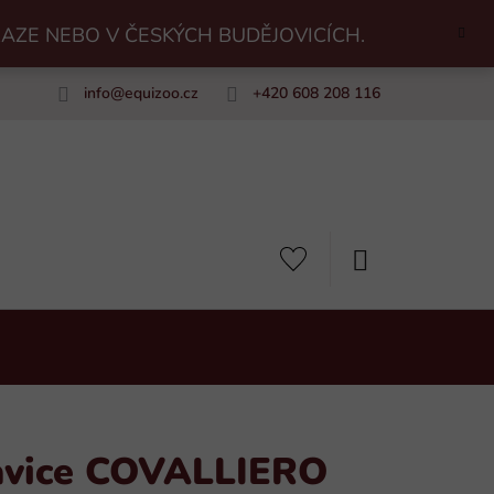
RAZE NEBO V ČESKÝCH BUDĚJOVICÍCH.
info
@
equizoo.cz
+420 608 208 116
uiZoo
NÁKUPNÍ
KOŠÍK
avice COVALLIERO