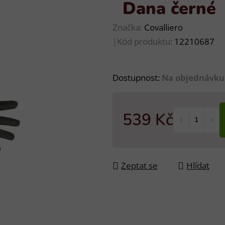
Dana černé 
Značka:
Covalliero
|
Kód produktu:
12210687
Dostupnost:
Na objednávku
539 Kč
Měrná cena:
Zeptat se
Hlídat