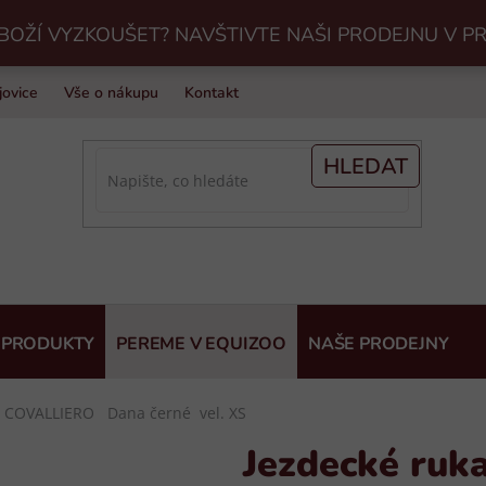
BOŽÍ VYZKOUŠET? NAVŠTIVTE NAŠI PRODEJNU V P
jovice
Vše o nákupu
Kontakt
Praní jezdeckého vybavení v Eq
HLEDAT
 PRODUKTY
PEREME V EQUIZOO
NAŠE PRODEJNY
e COVALLIERO Dana černé vel. XS
Jezdecké ruk