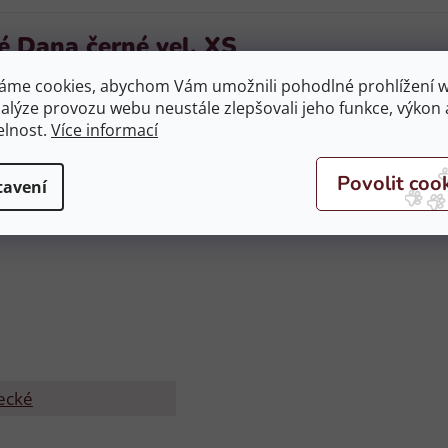
é Dana černé vel. XS
áme cookies, abychom Vám umožnili pohodlné prohlížení 
rodyšné, příjemné na pokožku a mají protiskluzovou úpravu
nalýze provozu webu neustále zlepšovali jeho funkce, výkon 
elnost.
Více informací
tavení
ecké