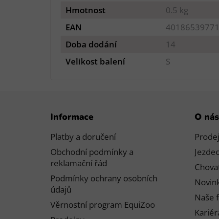
Hmotnost
0.5 kg
EAN
4018653977
Doba dodání
14
Velikost balení
S
Z
Informace
O nás
á
p
Platby a doručení
Prode
a
Obchodní podmínky a
Jezdec
t
reklamační řád
Chovat
í
Podmínky ochrany osobních
Novink
údajů
Naše f
Věrnostní program EquiZoo
Kariér