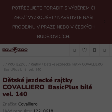
Přejít
POTŘEBUJETE PORADIT S VÝBĚREM ČI
na
obsah
ZBOŽÍ VYZKOUŠET? NAVŠTIVTE NAŠI
PRODEJNU V PRAZE NEBO V ČESKÝCH
BUDĚJOVICÍCH.
Hledat
NÁKUP
KOŠÍK
Domů
/
PRO JEZDCE
/
Rajtky
/
Dětské jezdecké rajtky COVALLIERO
BasicPlus bílé vel. 140
Dětské jezdecké rajtky
COVALLIERO BasicPlus bílé
vel. 140
Značka:
Covalliero
|
Kód produktu:
12210618