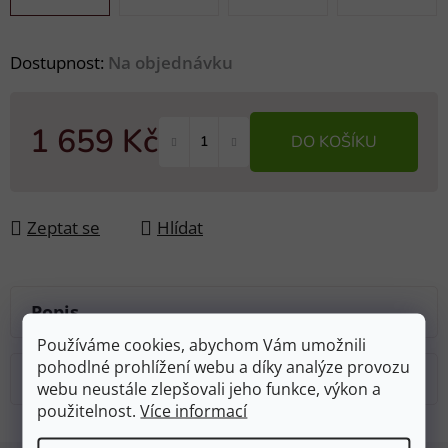
Dostupnost:
Na objednávku
1 659 Kč
DO KOŠÍKU
Měrná cena:
Zeptat se
Hlídat
Popis
Používáme cookies, abychom Vám umožnili
pohodlné prohlížení webu a díky analýze provozu
Diskuze
webu neustále zlepšovali jeho funkce, výkon a
použitelnost.
Více informací