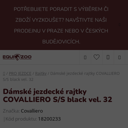
Přejít
POTŘEBUJETE PORADIT S VÝBĚREM ČI
na
obsah
ZBOŽÍ VYZKOUŠET? NAVŠTIVTE NAŠI
PRODEJNU V PRAZE NEBO V ČESKÝCH
BUDĚJOVICÍCH.
Hledat
NÁKUP
KOŠÍK
Domů
/
PRO JEZDCE
/
Rajtky
/
Dámské jezdecké rajtky COVALLIERO
S/S black vel. 32
Dámské jezdecké rajtky
COVALLIERO S/S black vel. 32
Značka:
Covalliero
|
Kód produktu:
18200233