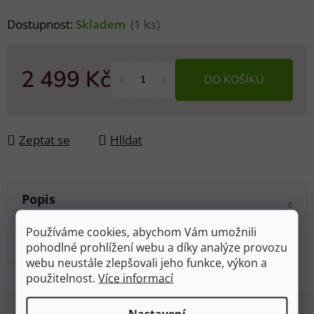
Dostupnost:
Skladem
(1 ks)
2 499 Kč
DO KOŠÍKU
Měrná cena:
Zeptat se
Hlídat
Popis
Používáme cookies, abychom Vám umožnili
Diskuze
pohodlné prohlížení webu a díky analýze provozu
webu neustále zlepšovali jeho funkce, výkon a
použitelnost.
Více informací
Z
Nastavení