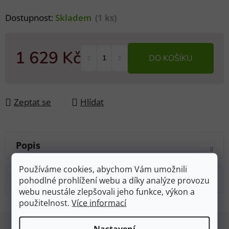
Dostupnost:
Skladem
(1 ks)
1 629 Kč
DO KOŠÍKU
Měrná cena:
Zeptat se
Hlídat
Popis
Používáme cookies, abychom Vám umožnili
Diskuze
pohodlné prohlížení webu a díky analýze provozu
webu neustále zlepšovali jeho funkce, výkon a
použitelnost.
Více informací
Z
Nastavení