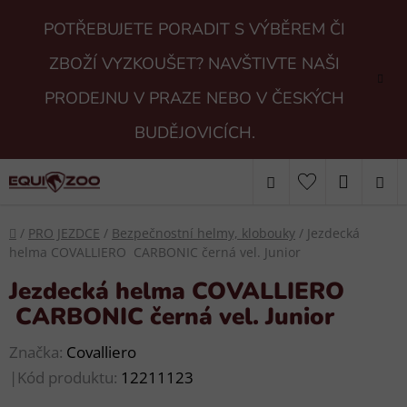
Přejít
POTŘEBUJETE PORADIT S VÝBĚREM ČI
na
obsah
ZBOŽÍ VYZKOUŠET? NAVŠTIVTE NAŠI
PRODEJNU V PRAZE NEBO V ČESKÝCH
BUDĚJOVICÍCH.
Hledat
NÁKUP
KOŠÍK
Domů
/
PRO JEZDCE
/
Bezpečnostní helmy, klobouky
/
Jezdecká
helma COVALLIERO CARBONIC černá vel. Junior
Jezdecká helma COVALLIERO
CARBONIC černá vel. Junior
Značka:
Covalliero
|
Kód produktu:
12211123