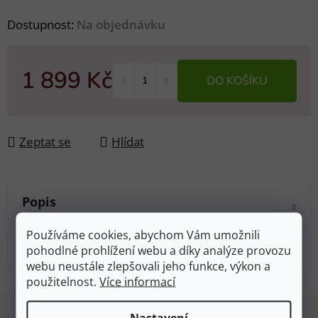
Dostupnost:
Na objednávku
1 899 Kč
DO KOŠÍKU
Měrná cena:
Zeptat se
Hlídat
Popis
Používáme cookies, abychom Vám umožnili
Diskuze
pohodlné prohlížení webu a díky analýze provozu
webu neustále zlepšovali jeho funkce, výkon a
použitelnost.
Více informací
Z
Nastavení