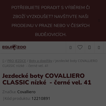
Přejít
POTŘEBUJETE PORADIT S VÝBĚREM ČI
na
obsah
ZBOŽÍ VYZKOUŠET? NAVŠTIVTE NAŠI
PRODEJNU V PRAZE NEBO V ČESKÝCH
BUDĚJOVICÍCH.
Hledat
NÁKUP
KOŠÍK
Domů
/
PRO JEZDCE
/
Boty a doplňky
/
Jezdecké boty COVALLIERO
CLASSIC nízké - černé vel. 41
Jezdecké boty COVALLIERO
CLASSIC nízké - černé vel. 41
Značka:
Covalliero
|
Kód produktu:
12210891