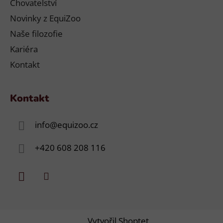
Chovatelství
Novinky z EquiZoo
Naše filozofie
Kariéra
Kontakt
Kontakt
info
@
equizoo.cz
+420 608 208 116
Vytvořil Shoptet