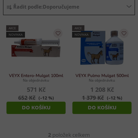
Ř
Řadit podle:
Doporučujeme
a
z
V
e
AKCE
AKCE
ý
n
NOVINKA
NOVINKA
p
í
i
p
s
r
p
o
r
d
VEYX Entero-Mulgat 100ml
VEYX Pulmo Mulgat 500ml
o
u
Na objednávku
Na objednávku
d
571 Kč
1 208 Kč
k
u
t
652 Kč
1 379 Kč
(–12 %)
(–12 %)
k
ů
DO KOŠÍKU
DO KOŠÍKU
t
ů
2
položek celkem
O