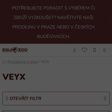
Přejít
POTŘEBUJETE PORADIT S VÝBĚREM ČI
na
obsah
ZBOŽÍ VYZKOUŠET? NAVŠTIVTE NAŠI
PRODEJNU V PRAZE NEBO V ČESKÝCH
BUDĚJOVICÍCH.
Hledat
NÁKUP
Domů
KOŠÍK
/
Prodávané značky
/
VEYX
VEYX
OTEVŘÍT FILTR