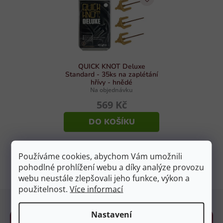
QUICK KNOT Deluxe
Standard - 35ks na zaplétání
hřívy - hnědé
Na objednávku
569 Kč
DO KOŠÍKU
Používáme cookies, abychom Vám umožnili
3
položek celkem
pohodlné prohlížení webu a díky analýze provozu
O
webu neustále zlepšovali jeho funkce, výkon a
v
použitelnost.
Více informací
l
Z
á
á
d
Nastavení
p