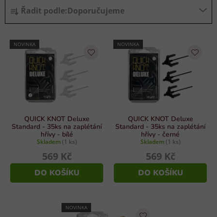
Ř
Řadit podle:
Doporučujeme
a
z
V
e
NOVINKA
NOVINKA
ý
n
p
í
i
p
s
r
p
o
r
d
QUICK KNOT Deluxe
QUICK KNOT Deluxe
o
u
Standard - 35ks na zaplétání
Standard - 35ks na zaplétání
hřívy - bílé
hřívy - černé
d
k
Skladem
(1 ks)
Skladem
(1 ks)
u
t
569 Kč
569 Kč
k
ů
DO KOŠÍKU
DO KOŠÍKU
t
ů
NOVINKA