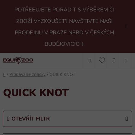
Přejít
POTŘEBUJETE PORADIT S VÝBĚREM ČI
na
obsah
ZBOŽÍ VYZKOUŠET? NAVŠTIVTE NAŠI
PRODEJNU V PRAZE NEBO V ČESKÝCH
BUDĚJOVICÍCH.
Hledat
NÁKUP
Domů
KOŠÍK
/
Prodávané značky
/
QUICK KNOT
QUICK KNOT
OTEVŘÍT FILTR