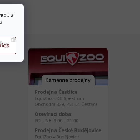
webu a
a
Kamenné prodejny
Prodejna Čestlice
EquiZoo – OC Spektrum
Obchodní 329, 251 01 Čestlice
Otevírací doba:
PO – NE: 9:00 – 21:00
Prodejna České Budějovice
EquiZoo – Budějovice