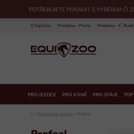
Přejít
POTŘEBUJETE PORADIT S VÝBĚREM ČI Z
na
obsah
O EquiZoo
Prodejna - Praha
Prodejna - Č. Budě
PRO JEZDCE
PRO KONĚ
PRO STÁJE
TOP
Domů
/
Prodávané značky
/
Profoal
Profoal