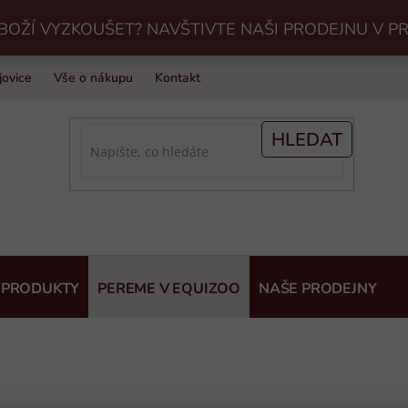
BOŽÍ VYZKOUŠET? NAVŠTIVTE NAŠI PRODEJNU V P
jovice
Vše o nákupu
Kontakt
Praní jezdeckého vybavení v Eq
HLEDAT
 PRODUKTY
PEREME V EQUIZOO
NAŠE PRODEJNY