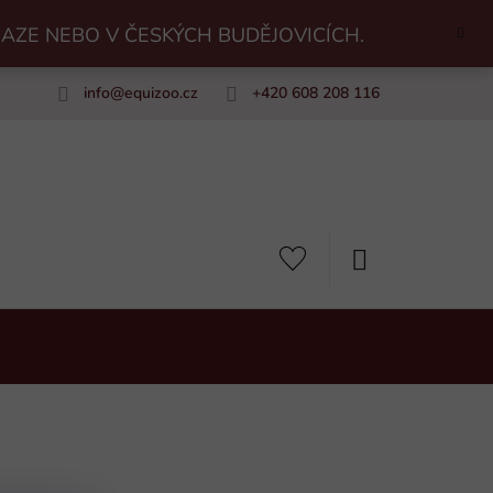
RAZE NEBO V ČESKÝCH BUDĚJOVICÍCH.
info
@
equizoo.cz
+420 608 208 116
uiZoo
NÁKUPNÍ
KOŠÍK