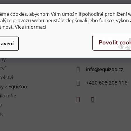
áme cookies, abychom Vám umožnili pohodlné prohlížení 
nalýze provozu webu neustále zlepšovali jeho funkce, výkon 
eny...
elnost.
Více informací
tavení
Kontakt
jny
tví
info
@
equizoo.cz
elství
+420 608 208 116
y z EquiZoo
ilozofie
a
kt