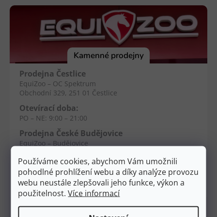
á
p
a
t
í
Kamenné prodejny
Prodejna Čestlice
EquiZoo – OC Spektrum
Obchodní 329, 251 01 Čestlice
Otevírací doba:
PO – NE: 9:00 – 21:00
Prodejna České Budějovice
EquiZoo – Budějovice
Průběžná 2551, 370 04 Č. Budějovice
Používáme cookies, abychom Vám umožnili
Otevírací doba:
pohodlné prohlížení webu a díky analýze provozu
PO – NE: 9:00 – 20:00
webu neustále zlepšovali jeho funkce, výkon a
použitelnost.
Více informací