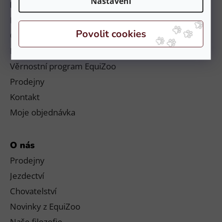
Nastavení
Informace
Platby a doručení
Obchodní podmínky a reklamační řád
Podmínky ochrany osobních údajů
Věrnostní program EquiZoo
Prodejny
Kontakt
Moje objednávka
O nás
Prodejny
Jezdectví
Chovatelství
Novinky z EquiZoo
Naše filozofie