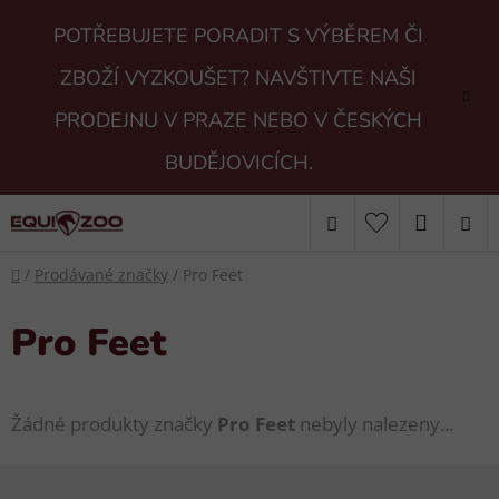
Přejít
POTŘEBUJETE PORADIT S VÝBĚREM ČI
na
obsah
ZBOŽÍ VYZKOUŠET? NAVŠTIVTE NAŠI
PRODEJNU V PRAZE NEBO V ČESKÝCH
BUDĚJOVICÍCH.
Hledat
NÁKUP
Domů
KOŠÍK
/
Prodávané značky
/
Pro Feet
Pro Feet
Žádné produkty značky
Pro Feet
nebyly nalezeny...
Z