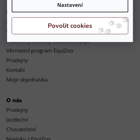
Nastavení
Informace
Platby a doručení
Obchodní podmínky a reklamační řád
Podmínky ochrany osobních údajů
Věrnostní program EquiZoo
Prodejny
Kontakt
Moje objednávka
O nás
Prodejny
Jezdectví
Chovatelství
Novinky z EquiZoo