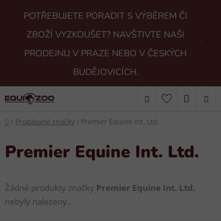
Přejít
POTŘEBUJETE PORADIT S VÝBĚREM ČI
na
obsah
ZBOŽÍ VYZKOUŠET? NAVŠTIVTE NAŠI
PRODEJNU V PRAZE NEBO V ČESKÝCH
BUDĚJOVICÍCH.
Hledat
NÁKUP
Domů
KOŠÍK
/
Prodávané značky
/
Premier Equine Int. Ltd.
Premier Equine Int. Ltd.
Žádné produkty značky
Premier Equine Int. Ltd.
nebyly nalezeny...