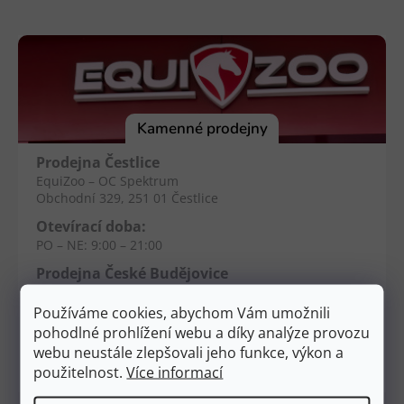
Z
á
p
a
t
í
Kamenné prodejny
Prodejna Čestlice
EquiZoo – OC Spektrum
Obchodní 329, 251 01 Čestlice
Otevírací doba:
PO – NE: 9:00 – 21:00
Prodejna České Budějovice
EquiZoo – Budějovice
Průběžná 2551, 370 04 Č. Budějovice
Používáme cookies, abychom Vám umožnili
pohodlné prohlížení webu a díky analýze provozu
Otevírací doba:
webu neustále zlepšovali jeho funkce, výkon a
PO – NE: 9:00 – 20:00
použitelnost.
Více informací