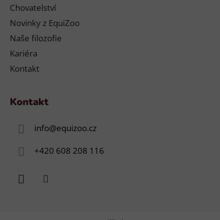
Chovatelství
Novinky z EquiZoo
Naše filozofie
Kariéra
Kontakt
Kontakt
info
@
equizoo.cz
+420 608 208 116