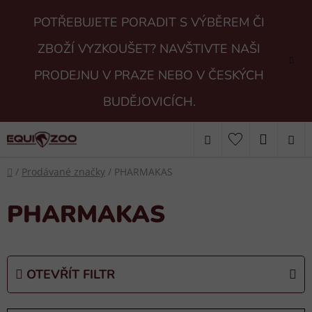
Přejít
POTŘEBUJETE PORADIT S VÝBĚREM ČI
na
obsah
ZBOŽÍ VYZKOUŠET? NAVŠTIVTE NAŠI
PRODEJNU V PRAZE NEBO V ČESKÝCH
BUDĚJOVICÍCH.
Hledat
NÁKUP
Domů
KOŠÍK
/
Prodávané značky
/
PHARMAKAS
PHARMAKAS
OTEVŘÍT FILTR