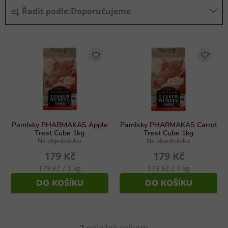
Ř
Řadit podle:
Doporučujeme
a
z
V
e
ý
n
p
í
i
p
s
r
p
o
r
d
Pamlsky PHARMAKAS Apple
Pamlsky PHARMAKAS Carrot
o
u
Treat Cube 1kg
Treat Cube 1kg
Na objednávku
Na objednávku
d
k
179 Kč
179 Kč
u
t
Měrná
Měrná
179 Kč / 1 kg
179 Kč / 1 kg
k
ů
cena:
cena:
DO KOŠÍKU
DO KOŠÍKU
t
ů
2
položek celkem