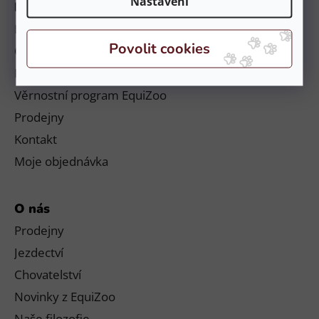
Nastavení
Informace
Platby a doručení
Obchodní podmínky a reklamační řád
Podmínky ochrany osobních údajů
Věrnostní program EquiZoo
Prodejny
Kontakt
Moje objednávka
O nás
Prodejny
Jezdectví
Chovatelství
Novinky z EquiZoo
Naše filozofie