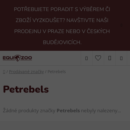
Přejít
POTŘEBUJETE PORADIT S VÝBĚREM ČI
na
obsah
ZBOŽÍ VYZKOUŠET? NAVŠTIVTE NAŠI
PRODEJNU V PRAZE NEBO V ČESKÝCH
BUDĚJOVICÍCH.
Hledat
NÁKUP
Domů
KOŠÍK
/
Prodávané značky
/
Petrebels
Petrebels
Žádné produkty značky
Petrebels
nebyly nalezeny...
Z