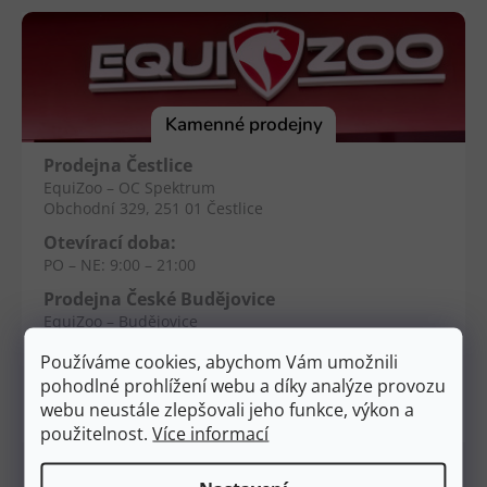
á
p
a
t
í
Kamenné prodejny
Prodejna Čestlice
EquiZoo – OC Spektrum
Obchodní 329, 251 01 Čestlice
Otevírací doba:
PO – NE: 9:00 – 21:00
Prodejna České Budějovice
EquiZoo – Budějovice
Průběžná 2551, 370 04 Č. Budějovice
Používáme cookies, abychom Vám umožnili
Otevírací doba:
pohodlné prohlížení webu a díky analýze provozu
PO – NE: 9:00 – 20:00
webu neustále zlepšovali jeho funkce, výkon a
použitelnost.
Více informací