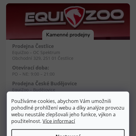
á
p
a
t
í
Kamenné prodejny
Prodejna Čestlice
EquiZoo – OC Spektrum
Obchodní 329, 251 01 Čestlice
Otevírací doba:
PO – NE: 9:00 – 21:00
Prodejna České Budějovice
EquiZoo – Budějovice
Průběžná 2551, 370 04 Č. Budějovice
Používáme cookies, abychom Vám umožnili
Otevírací doba:
pohodlné prohlížení webu a díky analýze provozu
PO – NE: 9:00 – 20:00
webu neustále zlepšovali jeho funkce, výkon a
použitelnost.
Více informací