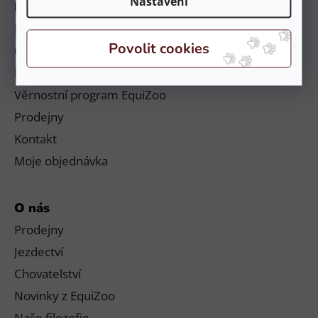
Nastavení
Informace
Platby a doručení
Obchodní podmínky a reklamační řád
Podmínky ochrany osobních údajů
Věrnostní program EquiZoo
Prodejny
Kontakt
Moje objednávka
O nás
Prodejny
Jezdectví
Chovatelství
Novinky z EquiZoo
Naše filozofie