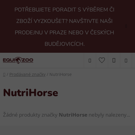
Přejít
POTŘEBUJETE PORADIT S VÝBĚREM ČI
na
obsah
ZBOŽÍ VYZKOUŠET? NAVŠTIVTE NAŠI
PRODEJNU V PRAZE NEBO V ČESKÝCH
BUDĚJOVICÍCH.
Hledat
NÁKUP
Domů
KOŠÍK
/
Prodávané značky
/
NutriHorse
NutriHorse
Žádné produkty značky
NutriHorse
nebyly nalezeny...
Z