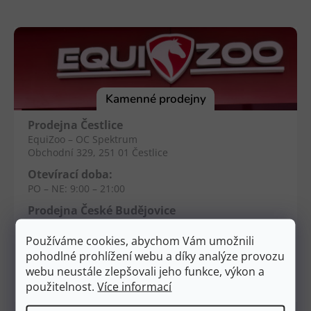
Z
á
p
a
t
í
Kamenné prodejny
Prodejna Čestlice
EquiZoo – OC Spektrum
Obchodní 329, 251 01 Čestlice
Otevírací doba:
PO – NE: 9:00 – 21:00
Prodejna České Budějovice
EquiZoo – Budějovice
Průběžná 2551, 370 04 Č. Budějovice
Používáme cookies, abychom Vám umožnili
pohodlné prohlížení webu a díky analýze provozu
Otevírací doba:
webu neustále zlepšovali jeho funkce, výkon a
PO – NE: 9:00 – 20:00
použitelnost.
Více informací