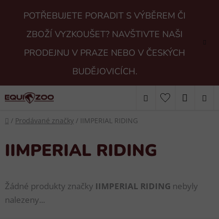
Přejít
POTŘEBUJETE PORADIT S VÝBĚREM ČI
na
obsah
ZBOŽÍ VYZKOUŠET? NAVŠTIVTE NAŠI
PRODEJNU V PRAZE NEBO V ČESKÝCH
BUDĚJOVICÍCH.
Hledat
NÁKUP
Domů
KOŠÍK
/
Prodávané značky
/
IIMPERIAL RIDING
IIMPERIAL RIDING
Žádné produkty značky
IIMPERIAL RIDING
nebyly
nalezeny...