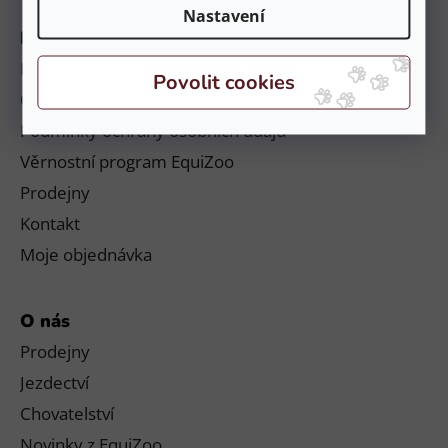
Nastavení
Informace
Platby a doručení
Obchodní podmínky a reklamační řád
Podmínky ochrany osobních údajů
Věrnostní program EquiZoo
Prodejny
Kontakt
Moje objednávka
O nás
Prodejny
Jezdectví
Chovatelství
Novinky z EquiZoo