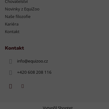
Chovatelství
Novinky z EquiZoo
Naše filozofie
Kariéra
Kontakt
Kontakt
info
@
equizoo.cz
+420 608 208 116
Vytvořil Shoptet