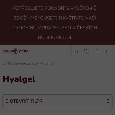
Přejít
POTŘEBUJETE PORADIT S VÝBĚREM ČI
na
obsah
ZBOŽÍ VYZKOUŠET? NAVŠTIVTE NAŠI
PRODEJNU V PRAZE NEBO V ČESKÝCH
BUDĚJOVICÍCH.
Hledat
NÁKUP
Domů
KOŠÍK
/
Prodávané značky
/
Hyalgel
Hyalgel
OTEVŘÍT FILTR