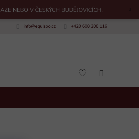
RAZE NEBO V ČESKÝCH BUDĚJOVICÍCH.
info
@
equizoo.cz
+420 608 208 116
uiZoo
NÁKUPNÍ
KOŠÍK