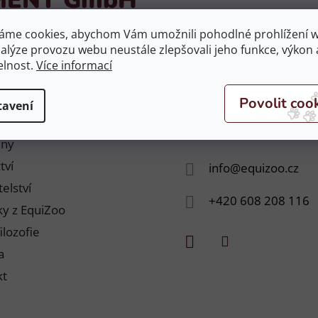
áme cookies, abychom Vám umožnili pohodlné prohlížení 
nalýze provozu webu neustále zlepšovali jeho funkce, výkon 
PMENT GmbH
nebyly nalezeny...
elnost.
Více informací
tavení
Kontakt
jny
tví
info
@
equizoo.cz
elství
+420 608 208 116
y z EquiZoo
ilozofie
a
kt