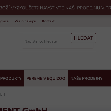
BOŽÍ VYZKOUŠET? NAVŠTIVTE NAŠI PRODEJNU V P
jovice
Vše o nákupu
Kontakt
Praní jezdeckého vybavení v Eq
HLEDAT
 PRODUKTY
PEREME V EQUIZOO
NAŠE PRODEJNY
mbH
MENT GmbH