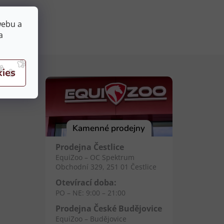
webu a
a
Kamenné prodejny
Prodejna Čestlice
EquiZoo – OC Spektrum
Obchodní 329, 251 01 Čestlice
Otevírací doba:
PO – NE: 9:00 – 21:00
Prodejna České Budějovice
EquiZoo – Budějovice