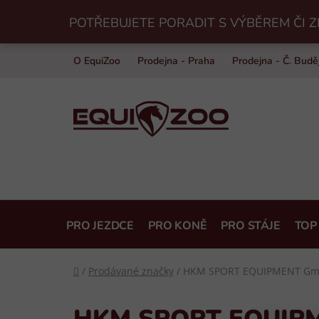
Přejít
POTŘEBUJETE PORADIT S VÝBĚREM ČI Z
na
obsah
O EquiZoo
Prodejna - Praha
Prodejna - Č. Budě
PRO JEZDCE
PRO KONĚ
PRO STÁJE
TOP
Domů
/
Prodávané značky
/
HKM SPORT EQUIPMENT G
HKM SPORT EQUIP