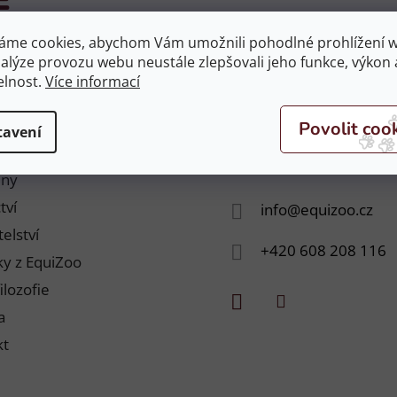
áme cookies, abychom Vám umožnili pohodlné prohlížení 
nalýze provozu webu neustále zlepšovali jeho funkce, výkon 
NE
nebyly nalezeny...
elnost.
Více informací
tavení
Kontakt
jny
tví
info
@
equizoo.cz
elství
+420 608 208 116
y z EquiZoo
ilozofie
a
kt