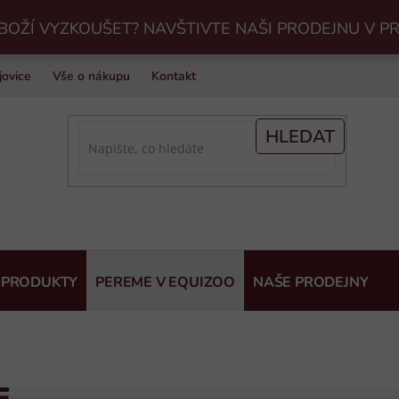
BOŽÍ VYZKOUŠET? NAVŠTIVTE NAŠI PRODEJNU V P
jovice
Vše o nákupu
Kontakt
Praní jezdeckého vybavení v Eq
HLEDAT
 PRODUKTY
PEREME V EQUIZOO
NAŠE PRODEJNY
E