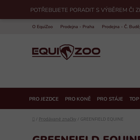
Přejít
POTŘEBUJETE PORADIT S VÝBĚREM ČI Z
na
obsah
O EquiZoo
Prodejna - Praha
Prodejna - Č. Budě
PRO JEZDCE
PRO KONĚ
PRO STÁJE
TOP
Domů
/
Prodávané značky
/
GREENFIELD EQUINE
GREENFIELD EQUIN