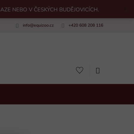
RAZE NEBO V ČESKÝCH BUDĚJOVICÍCH.
info
@
equizoo.cz
+420 608 208 116
uiZoo
NÁKUPNÍ
KOŠÍK