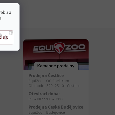
webu a
a
Kamenné prodejny
Prodejna Čestlice
EquiZoo – OC Spektrum
Obchodní 329, 251 01 Čestlice
Otevírací doba:
PO – NE: 9:00 – 21:00
Prodejna České Budějovice
EquiZoo – Budějovice