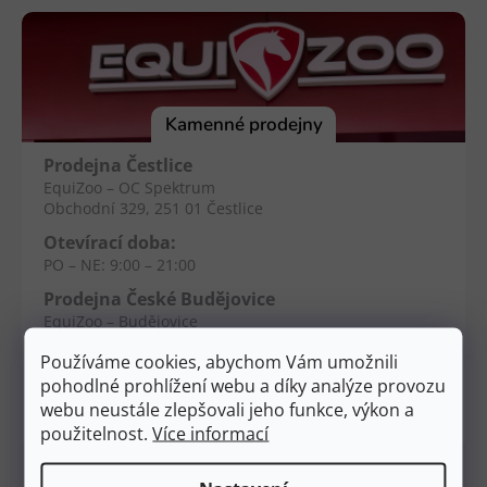
á
p
a
t
í
Kamenné prodejny
Prodejna Čestlice
EquiZoo – OC Spektrum
Obchodní 329, 251 01 Čestlice
Otevírací doba:
PO – NE: 9:00 – 21:00
Prodejna České Budějovice
EquiZoo – Budějovice
Průběžná 2551, 370 04 Č. Budějovice
Používáme cookies, abychom Vám umožnili
Otevírací doba:
pohodlné prohlížení webu a díky analýze provozu
PO – NE: 9:00 – 20:00
webu neustále zlepšovali jeho funkce, výkon a
použitelnost.
Více informací