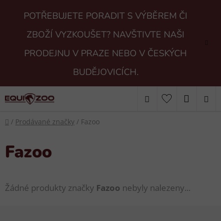
Přejít
POTŘEBUJETE PORADIT S VÝBĚREM ČI
na
obsah
ZBOŽÍ VYZKOUŠET? NAVŠTIVTE NAŠI
PRODEJNU V PRAZE NEBO V ČESKÝCH
BUDĚJOVICÍCH.
Hledat
NÁKUP
Domů
KOŠÍK
/
Prodávané značky
/
Fazoo
Fazoo
Žádné produkty značky
Fazoo
nebyly nalezeny...
Z