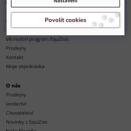
Nastavení
Informace
Platby a doručení
Obchodní podmínky a reklamační řád
Podmínky ochrany osobních údajů
Věrnostní program EquiZoo
Prodejny
Kontakt
Moje objednávka
O nás
Prodejny
Jezdectví
Chovatelství
Novinky z EquiZoo
Naše filozofie