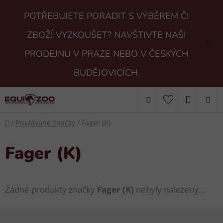
Přejít
POTŘEBUJETE PORADIT S VÝBĚREM ČI
na
obsah
ZBOŽÍ VYZKOUŠET? NAVŠTIVTE NAŠI
PRODEJNU V PRAZE NEBO V ČESKÝCH
BUDĚJOVICÍCH.
Hledat
NÁKUP
Domů
KOŠÍK
/
Prodávané značky
/
Fager (K)
Fager (K)
Žádné produkty značky
Fager (K)
nebyly nalezeny...
Z