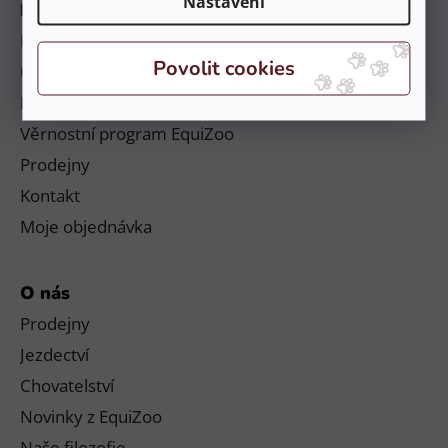
Nastavení
Informace
Platby a doručení
Obchodní podmínky a reklamační řád
Podmínky ochrany osobních údajů
Věrnostní program EquiZoo
Prodejny
Kontakt
Moje objednávka
O nás
Prodejny
Jezdectví
Chovatelství
Novinky z EquiZoo
Naše filozofie