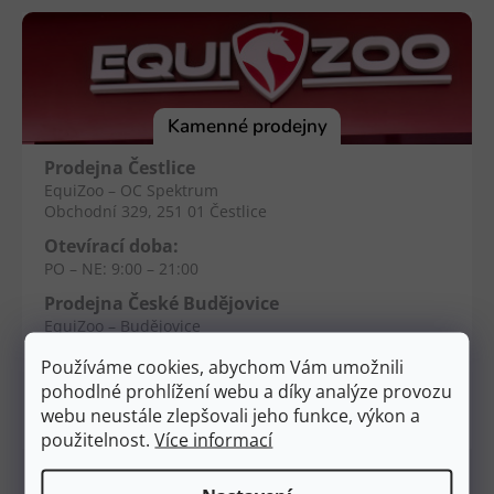
á
p
a
t
í
Kamenné prodejny
Prodejna Čestlice
EquiZoo – OC Spektrum
Obchodní 329, 251 01 Čestlice
Otevírací doba:
PO – NE: 9:00 – 21:00
Prodejna České Budějovice
EquiZoo – Budějovice
Průběžná 2551, 370 04 Č. Budějovice
Používáme cookies, abychom Vám umožnili
Otevírací doba:
pohodlné prohlížení webu a díky analýze provozu
PO – NE: 9:00 – 20:00
webu neustále zlepšovali jeho funkce, výkon a
použitelnost.
Více informací